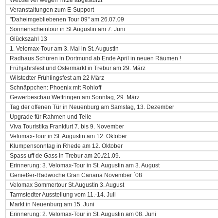
Webserver wegen Hitze abgestürzt
Veranstaltungen zum E-Support
"Daheimgebliebenen Tour 09" am 26.07.09
Sonnenscheintour in St.Augustin am 7. Juni
Glückszahl 13
1. Velomax-Tour am 3. Mai in St. Augustin
Radhaus Schüren in Dortmund ab Ende April in neuen Räumen !
Frühjahrsfest und Ostermarkt in Trebur am 29. März
Wilstedter Frühlingsfest am 22 März
Schnäppchen: Phoenix mit Rohloff
Gewerbeschau Wettringen am Sonntag, 29. März
Tag der offenen Tür in Neuenburg am Samstag, 13. Dezember
Upgrade für Rahmen und Teile
Viva Touristika Frankfurt 7. bis 9. November
Velomax-Tour in St. Augustin am 12. Oktober
Klumpensonntag in Rhede am 12. Oktober
Spass uff de Gass in Trebur am 20./21.09.
Erinnerung: 3. Velomax-Tour in St. Augustin am 3. August
Genießer-Radwoche Gran Canaria November ´08
Velomax Sommertour St.Augustin 3. August
Tarmstedter Ausstellung vom 11.-14. Juli
Markt in Neuenburg am 15. Juni
Erinnerung: 2. Velomax-Tour in St. Augustin am 08. Juni