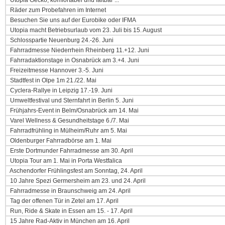
Utopia Gecko, komfortabel und faltbar ...
Räder zum Probefahren im Internet
Besuchen Sie uns auf der Eurobike oder IFMA
Utopia macht Betriebsurlaub vom 23. Juli bis 15. August
Schlosspartie Neuenburg 24.-26. Juni
Fahrradmesse Niederrhein Rheinberg 11.+12. Juni
Fahrradaktionstage in Osnabrück am 3.+4. Juni
Freizeitmesse Hannover 3.-5. Juni
Stadtfest in Olpe 1m 21./22. Mai
Cyclera-Rallye in Leipzig 17.-19. Juni
Umweltfestival und Sternfahrt in Berlin 5. Juni
Frühjahrs-Event in Belm/Osnabrück am 14. Mai
Varel Wellness & Gesundheitstage 6./7. Mai
Fahrradfrühling in Mülheim/Ruhr am 5. Mai
Oldenburger Fahrradbörse am 1. Mai
Erste Dortmunder Fahrradmesse am 30. April
Utopia Tour am 1. Mai in Porta Westfalica
Aschendorfer Frühlingsfest am Sonntag, 24. April
10 Jahre Spezi Germersheim am 23. und 24. April
Fahrradmesse in Braunschweig am 24. April
Tag der offenen Tür in Zetel am 17. April
Run, Ride & Skate in Essen am 15. - 17. April
15 Jahre Rad-Aktiv in München am 16. April