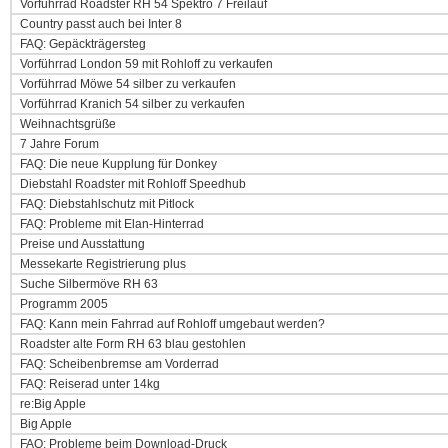
Vorführrad Roadster RH 54 Spektro 7 Freilauf
Country passt auch bei Inter 8
FAQ: Gepäckträgersteg
Vorführrad London 59 mit Rohloff zu verkaufen
Vorführrad Möwe 54 silber zu verkaufen
Vorführrad Kranich 54 silber zu verkaufen
Weihnachtsgrüße
7 Jahre Forum
FAQ: Die neue Kupplung für Donkey
Diebstahl Roadster mit Rohloff Speedhub
FAQ: Diebstahlschutz mit Pitlock
FAQ: Probleme mit Elan-Hinterrad
Preise und Ausstattung
Messekarte Registrierung plus
Suche Silbermöve RH 63
Programm 2005
FAQ: Kann mein Fahrrad auf Rohloff umgebaut werden?
Roadster alte Form RH 63 blau gestohlen
FAQ: Scheibenbremse am Vorderrad
FAQ: Reiserad unter 14kg
re:Big Apple
Big Apple
FAQ: Probleme beim Download-Druck