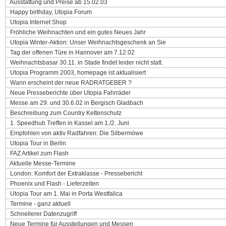
Ausstattung und Preise ab 15.02.03
Happy birthday, Utopia Forum
Utopia Internet Shop
Fröhliche Weihnachten und ein gutes Neues Jahr
Utopia Winter-Aktion: Unser Weihnachtsgeschenk an Sie
Tag der offenen Türe in Hannover am 7.12.02
Weihnachtsbasar 30.11. in Stade findet leider nicht statt.
Utopia Programm 2003, homepage ist aktualisiert
Wann erscheint der neue RADRATGEBER ?
Neue Presseberichte über Utopia Fahrräder
Messe am 29. und 30.6.02 in Bergisch Gladbach
Beschreibung zum Country Kettenschutz
1. Speedhub Treffen in Kassel am 1./2. Juni
Empfohlen von aktiv Radfahren: Die Silbermöwe
Utopia Tour in Berlin
FAZ Artikel zum Flash
Aktuelle Messe-Termine
London: Komfort der Extraklasse - Pressebericht
Phoenix und Flash - Lieferzeiten
Utopia Tour am 1. Mai in Porta Westfalica
Termine - ganz aktuell
Schnellerer Datenzugriff
Neue Termine für Ausstellungen und Messen