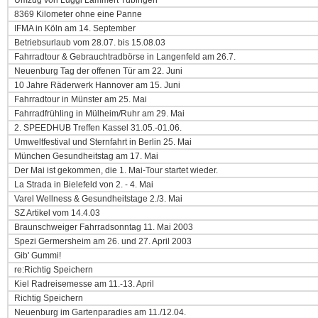
Umzug von Luggi Lammert Tübingen
8369 Kilometer ohne eine Panne
IFMA in Köln am 14. September
Betriebsurlaub vom 28.07. bis 15.08.03
Fahrradtour & Gebrauchtradbörse in Langenfeld am 26.7.
Neuenburg Tag der offenen Tür am 22. Juni
10 Jahre Räderwerk Hannover am 15. Juni
Fahrradtour in Münster am 25. Mai
Fahrradfrühling in Mülheim/Ruhr am 29. Mai
2. SPEEDHUB Treffen Kassel 31.05.-01.06.
Umweltfestival und Sternfahrt in Berlin 25. Mai
München Gesundheitstag am 17. Mai
Der Mai ist gekommen, die 1. Mai-Tour startet wieder.
La Strada in Bielefeld von 2. - 4. Mai
Varel Wellness & Gesundheitstage 2./3. Mai
SZ Artikel vom 14.4.03
Braunschweiger Fahrradsonntag 11. Mai 2003
Spezi Germersheim am 26. und 27. April 2003
Gib' Gummi!
re:Richtig Speichern
Kiel Radreisemesse am 11.-13. April
Richtig Speichern
Neuenburg im Gartenparadies am 11./12.04.