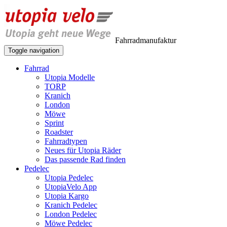
Fahrradmanufaktur
Toggle navigation
Fahrrad
Utopia Modelle
TORP
Kranich
London
Möwe
Sprint
Roadster
Fahrradtypen
Neues für Utopia Räder
Das passende Rad finden
Pedelec
Utopia Pedelec
UtopiaVelo App
Utopia Kargo
Kranich Pedelec
London Pedelec
Möwe Pedelec