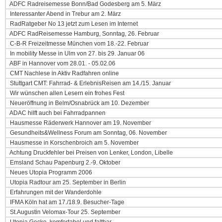
ADFC Radreisemesse Bonn/Bad Godesberg am 5. März
Interessanter Abend in Trebur am 2. März
RadRatgeber No 13 jetzt zum Lesen im Internet
ADFC RadReisemesse Hamburg, Sonntag, 26. Februar
C-B-R Freizeitmesse München vom 18.-22. Februar
In mobility Messe in Ulm von 27. bis 29. Januar 06
ABF in Hannover vom 28.01. - 05.02.06
CMT Nachlese in Aktiv Radfahren online
Stuttgart CMT: Fahrrad- & ErlebnisReisen am 14./15. Januar
Wir wünschen allen Lesern ein frohes Fest
Neueröffnung in Belm/Osnabrück am 10. Dezember
ADAC hilft auch bei Fahrradpannen
Hausmesse Räderwerk Hannover am 19. November
Gesundheits&Wellness Forum am Sonntag, 06. November
Hausmesse in Korschenbroich am 5. November
Achtung Druckfehler bei Preisen von Lenker, London, Libelle
Emsland Schau Papenburg 2.-9. Oktober
Neues Utopia Programm 2006
Utopia Radtour am 25. September in Berlin
Erfahrungen mit der Wanderdohle
IFMA Köln hat am 17./18.9. Besucher-Tage
St.Augustin Velomax-Tour 25. September