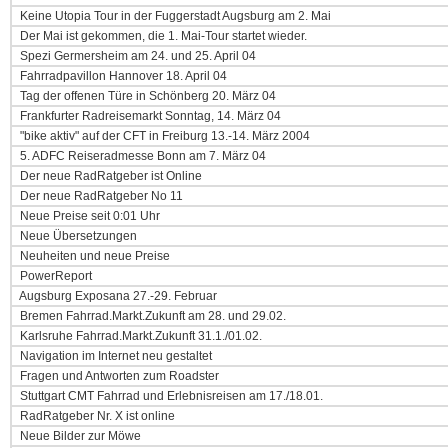
Keine Utopia Tour in der Fuggerstadt Augsburg am 2. Mai
Der Mai ist gekommen, die 1. Mai-Tour startet wieder.
Spezi Germersheim am 24. und 25. April 04
Fahrradpavillon Hannover 18. April 04
Tag der offenen Türe in Schönberg 20. März 04
Frankfurter Radreisemarkt Sonntag, 14. März 04
"bike aktiv" auf der CFT in Freiburg 13.-14. März 2004
5. ADFC Reiseradmesse Bonn am 7. März 04
Der neue RadRatgeber ist Online
Der neue RadRatgeber No 11
Neue Preise seit 0:01 Uhr
Neue Übersetzungen
Neuheiten und neue Preise
PowerReport
Augsburg Exposana 27.-29. Februar
Bremen Fahrrad.Markt.Zukunft am 28. und 29.02.
Karlsruhe Fahrrad.Markt.Zukunft 31.1./01.02.
Navigation im Internet neu gestaltet
Fragen und Antworten zum Roadster
Stuttgart CMT Fahrrad und Erlebnisreisen am 17./18.01.
RadRatgeber Nr. X ist online
Neue Bilder zur Möwe