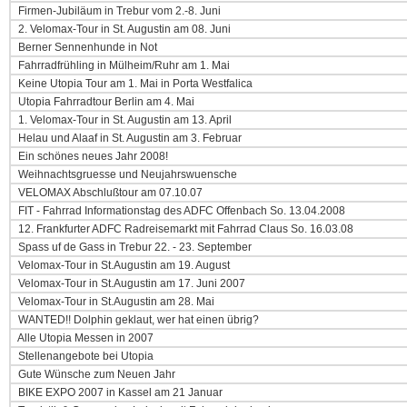
Firmen-Jubiläum in Trebur vom 2.-8. Juni
2. Velomax-Tour in St. Augustin am 08. Juni
Berner Sennenhunde in Not
Fahrradfrühling in Mülheim/Ruhr am 1. Mai
Keine Utopia Tour am 1. Mai in Porta Westfalica
Utopia Fahrradtour Berlin am 4. Mai
1. Velomax-Tour in St. Augustin am 13. April
Helau und Alaaf in St. Augustin am 3. Februar
Ein schönes neues Jahr 2008!
Weihnachtsgruesse und Neujahrswuensche
VELOMAX Abschlußtour am 07.10.07
FIT - Fahrrad Informationstag des ADFC Offenbach So. 13.04.2008
12. Frankfurter ADFC Radreisemarkt mit Fahrrad Claus So. 16.03.08
Spass uf de Gass in Trebur 22. - 23. September
Velomax-Tour in St.Augustin am 19. August
Velomax-Tour in St.Augustin am 17. Juni 2007
Velomax-Tour in St.Augustin am 28. Mai
WANTED!! Dolphin geklaut, wer hat einen übrig?
Alle Utopia Messen in 2007
Stellenangebote bei Utopia
Gute Wünsche zum Neuen Jahr
BIKE EXPO 2007 in Kassel am 21 Januar