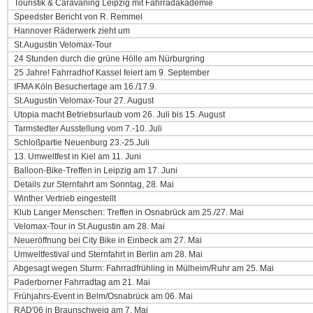
Touristik & Caravaning Leipzig mit Fahrradakademie
Speedster Bericht von R. Remmel
Hannover Räderwerk zieht um
St.Augustin Velomax-Tour
24 Stunden durch die grüne Hölle am Nürburgring
25 Jahre! Fahrradhof Kassel feiert am 9. September
IFMA Köln Besuchertage am 16./17.9.
St.Augustin Velomax-Tour 27. August
Utopia macht Betriebsurlaub vom 26. Juli bis 15. August
Tarmstedter Ausstellung vom 7.-10. Juli
Schloßpartie Neuenburg 23.-25.Juli
13. Umweltfest in Kiel am 11. Juni
Balloon-Bike-Treffen in Leipzig am 17. Juni
Details zur Sternfahrt am Sonntag, 28. Mai
Winther Vertrieb eingestellt
Klub Langer Menschen: Treffen in Osnabrück am 25./27. Mai
Velomax-Tour in St.Augustin am 28. Mai
Neueröffnung bei City Bike in Einbeck am 27. Mai
Umweltfestival und Sternfahrt in Berlin am 28. Mai
Abgesagt wegen Sturm: Fahrradfrühling in Mülheim/Ruhr am 25. Mai
Paderborner Fahrradtag am 21. Mai
Frühjahrs-Event in Belm/Osnabrück am 06. Mai
RAD'06 in Braunschweig am 7. Mai