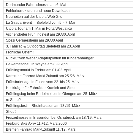
Dortmunder Fahrradmesse am 6. Mai
Fehlerkorrekturen und neue Downloads
Neuheiten auf der Utopia Web-Site
La Strada Event in Bielefeld vom 5. - 7. Mai
Utopia Tour am 1. Mai in Porta Westfalica
Aschendorfer Frühlingsfest am 29./30. April
Spezi Germersheim am 29./30 April
3. Fahrrad & Outdoortag Bielefeld am 23. April
Fröhliche Ostern!
Rückruf von Weber Adapterplatten für Kinderanhänger
Gewerbeschau in Weyhe am 8.-9. April
Frühlingsmarkt in Trebur am 01./02. April
Karlsruhe Fahrrad.Markt.Zukunft am 25./26. März
Frühstartertage in Essen vom 22. bis 25. März
Heckträger für Fahrräder Kranich und Sinus.
Frühlingstag beim Radelmeister in Giengen am 25. März
re:Shop?
Frühlingsfest in Rheinhausen am 18./19. März
Shop?
Freizeitmesse in Bissendorf bei Osnabrück am 18./19. März
Freiburg Bike Aktiv 11.+12. März 2006
Bremen Fahrrad.Markt.Zukunft 11./12. März