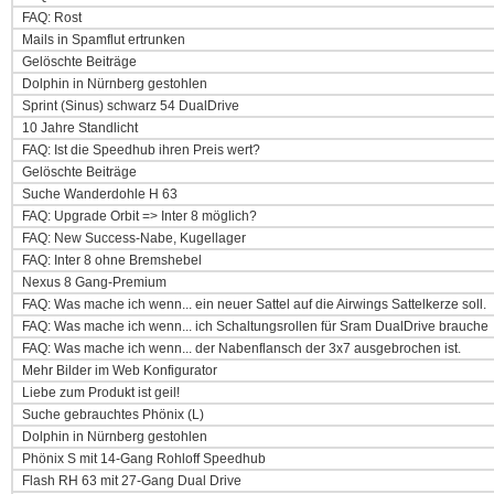
FAQ: Rost
Mails in Spamflut ertrunken
Gelöschte Beiträge
Dolphin in Nürnberg gestohlen
Sprint (Sinus) schwarz 54 DualDrive
10 Jahre Standlicht
FAQ: Ist die Speedhub ihren Preis wert?
Gelöschte Beiträge
Suche Wanderdohle H 63
FAQ: Upgrade Orbit => Inter 8 möglich?
FAQ: New Success-Nabe, Kugellager
FAQ: Inter 8 ohne Bremshebel
Nexus 8 Gang-Premium
FAQ: Was mache ich wenn... ein neuer Sattel auf die Airwings Sattelkerze soll.
FAQ: Was mache ich wenn... ich Schaltungsrollen für Sram DualDrive brauche
FAQ: Was mache ich wenn... der Nabenflansch der 3x7 ausgebrochen ist.
Mehr Bilder im Web Konfigurator
Liebe zum Produkt ist geil!
Suche gebrauchtes Phönix (L)
Dolphin in Nürnberg gestohlen
Phönix S mit 14-Gang Rohloff Speedhub
Flash RH 63 mit 27-Gang Dual Drive