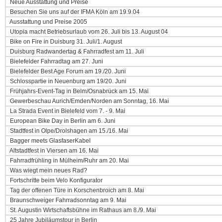
Neue Ausstattung und Preise
Besuchen Sie uns auf der IFMA Köln am 19.9.04
Ausstattung und Preise 2005
Utopia macht Betriebsurlaub vom 26. Juli bis 13. August 04
Bike on Fire in Duisburg 31. Juli/1. August
Duisburg Radwandertag & Fahrradfest am 11. Juli
Bielefelder Fahrradtag am 27. Juni
Bielefelder Best Age Forum am 19./20. Juni
Schlosspartie in Neuenburg am 19/20. Juni
Frühjahrs-Event-Tag in Belm/Osnabrück am 15. Mai
Gewerbeschau Aurich/Emden/Norden am Sonntag, 16. Mai
La Strada Event in Bielefeld vom 7. - 9. Mai
European Bike Day in Berlin am 6. Juni
Stadtfest in Olpe/Drolshagen am 15./16. Mai
Bagger meets GlasfaserKabel
Altstadtfest in Viersen am 16. Mai
Fahrradfrühling in Mülheim/Ruhr am 20. Mai
Was wiegt mein neues Rad?
Fortschritte beim Velo Konfigurator
Tag der offenen Türe in Korschenbroich am 8. Mai
Braunschweiger Fahrradsonntag am 9. Mai
St. Augustin Wirtschaftsbühne im Rathaus am 8./9. Mai
25 Jahre Jubiläumstour in Berlin