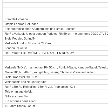
Ersatzteil Phoenix
Utopia Fahrrad Gefunden
Felgenbremse ohne Adapterplatte und Brake-Booster.
Re:Re:Verkaufe Utopia London Pedelec, Rh 59 cm, melonengelb 09/2017 VB 
Biete Pedelec Sprint 54
Verkaufe London 63 cm mit 27 Gang
London 59 weiss
Re:Re:Re:SILBERMÖWE ZU VERKAUFEN RH:59cm
Verkaufe "Möve", marineblau, RH 56 cm, Rohloff-Nabe, Kangoo-Gabel, Telesk
Möwe 28", RH 49 cm, königsblau, 8-Gang Shimano Premium Freilauf
Biete: Roadster RH 59 rot
Weihnachts und Neujahrsgrüße
Re:Re:Re:Re:Rohloff mit 15er Ritzel: Problem mit Kett
Telefonanlage defekt
Stille vor dem Sturm
Ein schönes neues Jahr
10 Jahre Utopia Forum