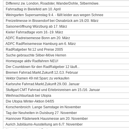
Differenz zw. London, Roadster, WanderDohle, Silbermöwe.
Fahrradtag in Bielefeld am 10. April
Weingarten Supersamstag 9.4. - fällt leider aus wegen Schnee
Freizeitmesse in Bissendorf bei Osnabrück am 19./20. März
Saisoneröffnung Würzburg ab 17. März
Kieler Fahrradtage vom 16.-19. März
ADFC Radreisemesse Bonn am 20. März
ADFC RadReisemesse Hamburg am 6. März
RadRatgeber Nr.12 und Preise 2005
Suche gebrauchte Silber-Möve Herren
Homepage aktiv Radfahren NEU!
Der Countdown für den RadRatgeber 12 läuft...
Bremen Fahrrad.Markt.Zukunft 12./13. Februar
Vektor Damen 49 mit Sparc zu verkaufen
Karlsruhe Fahrrad.Markt.Zukunft 29./30. Januar
Stuttgart CMT Fahrrad und Erlebnisreisen am 15./16. Januar
Weihnachtsurlaub bei Utopia
Die Utopia Winter-Aktion 04/05
Korschenbroich: Lange Samstage im November
Tag der Neuheiten in Duisburg 27. November
Hannover Räderwerk Hausmesse am 20. November
Aurich Jubiläums-Ausstellung am 6./7. November