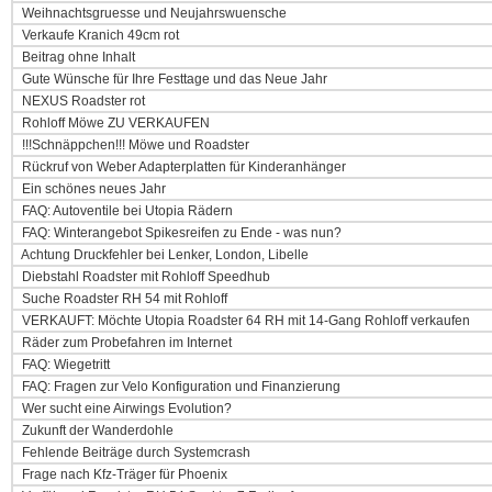
Weihnachtsgruesse und Neujahrswuensche
Verkaufe Kranich 49cm rot
Beitrag ohne Inhalt
Gute Wünsche für Ihre Festtage und das Neue Jahr
NEXUS Roadster rot
Rohloff Möwe ZU VERKAUFEN
!!!Schnäppchen!!! Möwe und Roadster
Rückruf von Weber Adapterplatten für Kinderanhänger
Ein schönes neues Jahr
FAQ: Autoventile bei Utopia Rädern
FAQ: Winterangebot Spikesreifen zu Ende - was nun?
Achtung Druckfehler bei Lenker, London, Libelle
Diebstahl Roadster mit Rohloff Speedhub
Suche Roadster RH 54 mit Rohloff
VERKAUFT: Möchte Utopia Roadster 64 RH mit 14-Gang Rohloff verkaufen
Räder zum Probefahren im Internet
FAQ: Wiegetritt
FAQ: Fragen zur Velo Konfiguration und Finanzierung
Wer sucht eine Airwings Evolution?
Zukunft der Wanderdohle
Fehlende Beiträge durch Systemcrash
Frage nach Kfz-Träger für Phoenix