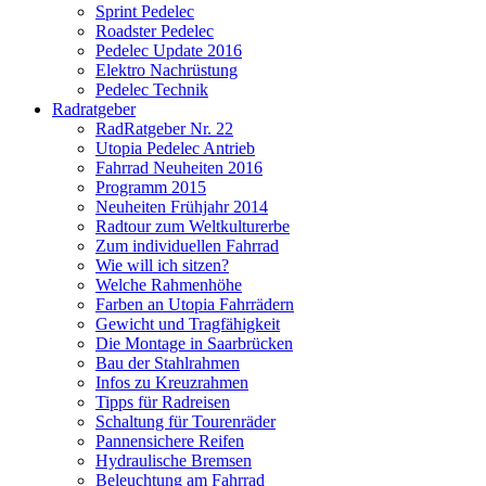
Sprint Pedelec
Roadster Pedelec
Pedelec Update 2016
Elektro Nachrüstung
Pedelec Technik
Radratgeber
RadRatgeber Nr. 22
Utopia Pedelec Antrieb
Fahrrad Neuheiten 2016
Programm 2015
Neuheiten Frühjahr 2014
Radtour zum Weltkulturerbe
Zum individuellen Fahrrad
Wie will ich sitzen?
Welche Rahmenhöhe
Farben an Utopia Fahrrädern
Gewicht und Tragfähigkeit
Die Montage in Saarbrücken
Bau der Stahlrahmen
Infos zu Kreuzrahmen
Tipps für Radreisen
Schaltung für Tourenräder
Pannensichere Reifen
Hydraulische Bremsen
Beleuchtung am Fahrrad