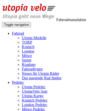
Fahrradmanufaktur
Toggle navigation
Fahrrad
Utopia Modelle
TORP
Kranich
London
Möwe
Sprint
Roadster
Fahrradtypen
Neues für Utopia Räder
Das passende Rad finden
Pedelec
Utopia Pedelec
UtopiaVelo App
Utopia Kargo
Kranich Pedelec
London Pedelec
Möwe Pedelec