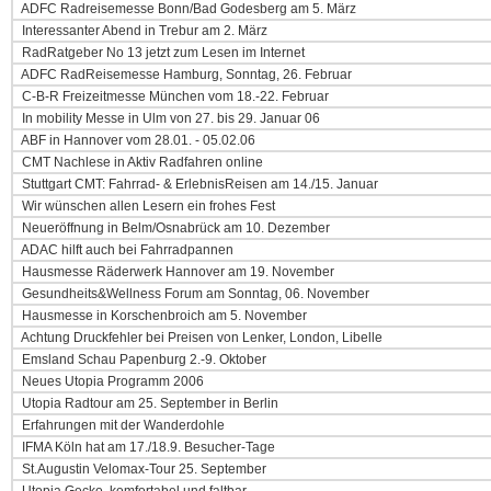
ADFC Radreisemesse Bonn/Bad Godesberg am 5. März
Interessanter Abend in Trebur am 2. März
RadRatgeber No 13 jetzt zum Lesen im Internet
ADFC RadReisemesse Hamburg, Sonntag, 26. Februar
C-B-R Freizeitmesse München vom 18.-22. Februar
In mobility Messe in Ulm von 27. bis 29. Januar 06
ABF in Hannover vom 28.01. - 05.02.06
CMT Nachlese in Aktiv Radfahren online
Stuttgart CMT: Fahrrad- & ErlebnisReisen am 14./15. Januar
Wir wünschen allen Lesern ein frohes Fest
Neueröffnung in Belm/Osnabrück am 10. Dezember
ADAC hilft auch bei Fahrradpannen
Hausmesse Räderwerk Hannover am 19. November
Gesundheits&Wellness Forum am Sonntag, 06. November
Hausmesse in Korschenbroich am 5. November
Achtung Druckfehler bei Preisen von Lenker, London, Libelle
Emsland Schau Papenburg 2.-9. Oktober
Neues Utopia Programm 2006
Utopia Radtour am 25. September in Berlin
Erfahrungen mit der Wanderdohle
IFMA Köln hat am 17./18.9. Besucher-Tage
St.Augustin Velomax-Tour 25. September