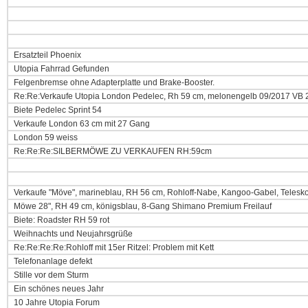
Ersatzteil Phoenix
Utopia Fahrrad Gefunden
Felgenbremse ohne Adapterplatte und Brake-Booster.
Re:Re:Verkaufe Utopia London Pedelec, Rh 59 cm, melonengelb 09/2017 VB 
Biete Pedelec Sprint 54
Verkaufe London 63 cm mit 27 Gang
London 59 weiss
Re:Re:Re:SILBERMÖWE ZU VERKAUFEN RH:59cm
Verkaufe "Möve", marineblau, RH 56 cm, Rohloff-Nabe, Kangoo-Gabel, Telesk
Möwe 28", RH 49 cm, königsblau, 8-Gang Shimano Premium Freilauf
Biete: Roadster RH 59 rot
Weihnachts und Neujahrsgrüße
Re:Re:Re:Re:Rohloff mit 15er Ritzel: Problem mit Kett
Telefonanlage defekt
Stille vor dem Sturm
Ein schönes neues Jahr
10 Jahre Utopia Forum