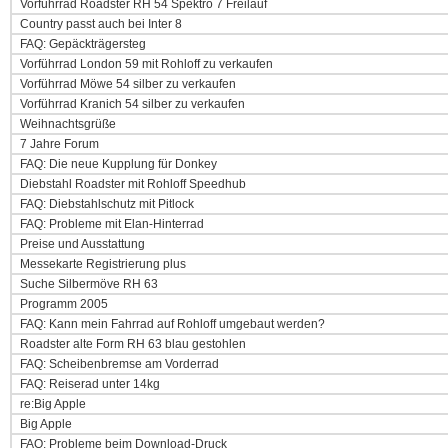
Vorführrad Roadster RH 54 Spektro 7 Freilauf
Country passt auch bei Inter 8
FAQ: Gepäckträgersteg
Vorführrad London 59 mit Rohloff zu verkaufen
Vorführrad Möwe 54 silber zu verkaufen
Vorführrad Kranich 54 silber zu verkaufen
Weihnachtsgrüße
7 Jahre Forum
FAQ: Die neue Kupplung für Donkey
Diebstahl Roadster mit Rohloff Speedhub
FAQ: Diebstahlschutz mit Pitlock
FAQ: Probleme mit Elan-Hinterrad
Preise und Ausstattung
Messekarte Registrierung plus
Suche Silbermöve RH 63
Programm 2005
FAQ: Kann mein Fahrrad auf Rohloff umgebaut werden?
Roadster alte Form RH 63 blau gestohlen
FAQ: Scheibenbremse am Vorderrad
FAQ: Reiserad unter 14kg
re:Big Apple
Big Apple
FAQ: Probleme beim Download-Druck