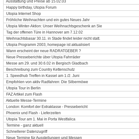
Ausstattung und Preise ab 15.02.03
Happy birthday, Utopia Forum
Utopia Internet Shop
Fröhliche Weihnachten und ein gutes Neues Jahr
Utopia Winter-Aktion: Unser Weihnachtsgeschenk an Sie
Tag der offenen Türe in Hannover am 7.12.02
Weihnachtsbasar 30.11. in Stade findet leider nicht statt.
Utopia Programm 2003, homepage ist aktualisiert
Wann erscheint der neue RADRATGEBER ?
Neue Presseberichte über Utopia Fahrräder
Messe am 29. und 30.6.02 in Bergisch Gladbach
Beschreibung zum Country Kettenschutz
1. Speedhub Treffen in Kassel am 1./2. Juni
Empfohlen von aktiv Radfahren: Die Silbermöwe
Utopia Tour in Berlin
FAZ Artikel zum Flash
Aktuelle Messe-Termine
London: Komfort der Extraklasse - Pressebericht
Phoenix und Flash - Lieferzeiten
Utopia Tour am 1. Mai in Porta Westfalica
Termine - ganz aktuell
Schnellerer Datenzugriff
Neue Termine für Ausstellungen und Messen