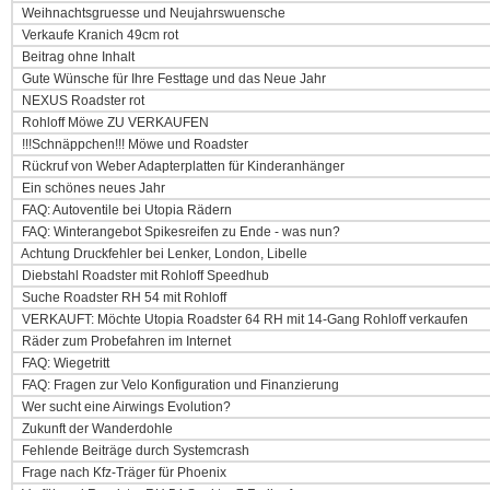
Weihnachtsgruesse und Neujahrswuensche
Verkaufe Kranich 49cm rot
Beitrag ohne Inhalt
Gute Wünsche für Ihre Festtage und das Neue Jahr
NEXUS Roadster rot
Rohloff Möwe ZU VERKAUFEN
!!!Schnäppchen!!! Möwe und Roadster
Rückruf von Weber Adapterplatten für Kinderanhänger
Ein schönes neues Jahr
FAQ: Autoventile bei Utopia Rädern
FAQ: Winterangebot Spikesreifen zu Ende - was nun?
Achtung Druckfehler bei Lenker, London, Libelle
Diebstahl Roadster mit Rohloff Speedhub
Suche Roadster RH 54 mit Rohloff
VERKAUFT: Möchte Utopia Roadster 64 RH mit 14-Gang Rohloff verkaufen
Räder zum Probefahren im Internet
FAQ: Wiegetritt
FAQ: Fragen zur Velo Konfiguration und Finanzierung
Wer sucht eine Airwings Evolution?
Zukunft der Wanderdohle
Fehlende Beiträge durch Systemcrash
Frage nach Kfz-Träger für Phoenix