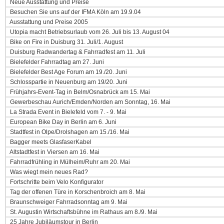
Neue Ausstattung und Preise
Besuchen Sie uns auf der IFMA Köln am 19.9.04
Ausstattung und Preise 2005
Utopia macht Betriebsurlaub vom 26. Juli bis 13. August 04
Bike on Fire in Duisburg 31. Juli/1. August
Duisburg Radwandertag & Fahrradfest am 11. Juli
Bielefelder Fahrradtag am 27. Juni
Bielefelder Best Age Forum am 19./20. Juni
Schlosspartie in Neuenburg am 19/20. Juni
Frühjahrs-Event-Tag in Belm/Osnabrück am 15. Mai
Gewerbeschau Aurich/Emden/Norden am Sonntag, 16. Mai
La Strada Event in Bielefeld vom 7. - 9. Mai
European Bike Day in Berlin am 6. Juni
Stadtfest in Olpe/Drolshagen am 15./16. Mai
Bagger meets GlasfaserKabel
Altstadtfest in Viersen am 16. Mai
Fahrradfrühling in Mülheim/Ruhr am 20. Mai
Was wiegt mein neues Rad?
Fortschritte beim Velo Konfigurator
Tag der offenen Türe in Korschenbroich am 8. Mai
Braunschweiger Fahrradsonntag am 9. Mai
St. Augustin Wirtschaftsbühne im Rathaus am 8./9. Mai
25 Jahre Jubiläumstour in Berlin