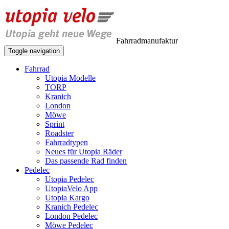
Fahrradmanufaktur
Toggle navigation
Fahrrad
Utopia Modelle
TORP
Kranich
London
Möwe
Sprint
Roadster
Fahrradtypen
Neues für Utopia Räder
Das passende Rad finden
Pedelec
Utopia Pedelec
UtopiaVelo App
Utopia Kargo
Kranich Pedelec
London Pedelec
Möwe Pedelec