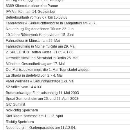
Umzug von Luggi Lammert Tübingen
8369 Kilometer ohne eine Panne
IFMA in Köln am 14. September
Betriebsurlaub vom 28.07. bis 15.08.03
Fahrradtour & Gebrauchtradbörse in Langenfeld am 26.7.
Neuenburg Tag der offenen Tür am 22. Juni
10 Jahre Räderwerk Hannover am 15. Juni
Fahrradtour in Münster am 25. Mai
Fahrradfrühling in Mülheim/Ruhr am 29. Mai
2. SPEEDHUB Treffen Kassel 31.05.-01.06.
Umweltfestival und Sternfahrt in Berlin 25. Mai
München Gesundheitstag am 17. Mai
Der Mai ist gekommen, die 1. Mai-Tour startet wieder.
La Strada in Bielefeld von 2. - 4. Mai
Varel Wellness & Gesundheitstage 2./3. Mai
SZ Artikel vom 14.4.03
Braunschweiger Fahrradsonntag 11. Mai 2003
Spezi Germersheim am 26. und 27. April 2003
Gib' Gummi!
re:Richtig Speichern
Kiel Radreisemesse am 11.-13. April
Richtig Speichern
Neuenburg im Gartenparadies am 11./12.04.