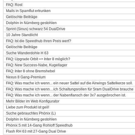
FAQ: Rost
Mails in Spamflut ertrunken
Gelöschte Beiträge
Dolphin in Nürnberg gestohlen
Sprint (Sinus) schwarz 54 DualDrive
10 Jahre Standlicht
FAQ: Ist die Speedhub ihren Preis wert?
Gelöschte Beiträge
Suche Wanderdohle H 63
FAQ: Upgrade Orbit => Inter 8 möglich?
FAQ: New Success-Nabe, Kugellager
FAQ: Inter 8 ohne Bremshebel
Nexus 8 Gang-Premium
FAQ: Was mache ich wenn... ein neuer Sattel auf die Airwings Sattelkerze soll.
FAQ: Was mache ich wenn... ich Schaltungsrollen für Sram DualDrive brauche
FAQ: Was mache ich wenn... der Nabenflansch der 3x7 ausgebrochen ist.
Mehr Bilder im Web Konfigurator
Liebe zum Produkt ist geil!
Suche gebrauchtes Phönix (L)
Dolphin in Nürnberg gestohlen
Phönix S mit 14-Gang Rohloff Speedhub
Flash RH 63 mit 27-Gang Dual Drive