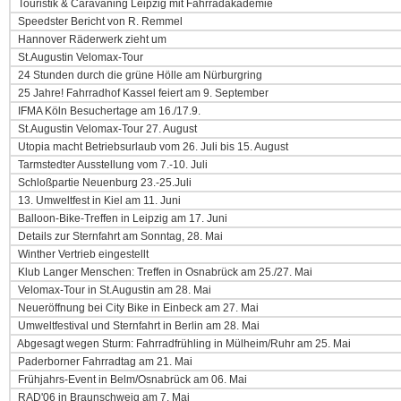
Touristik & Caravaning Leipzig mit Fahrradakademie
Speedster Bericht von R. Remmel
Hannover Räderwerk zieht um
St.Augustin Velomax-Tour
24 Stunden durch die grüne Hölle am Nürburgring
25 Jahre! Fahrradhof Kassel feiert am 9. September
IFMA Köln Besuchertage am 16./17.9.
St.Augustin Velomax-Tour 27. August
Utopia macht Betriebsurlaub vom 26. Juli bis 15. August
Tarmstedter Ausstellung vom 7.-10. Juli
Schloßpartie Neuenburg 23.-25.Juli
13. Umweltfest in Kiel am 11. Juni
Balloon-Bike-Treffen in Leipzig am 17. Juni
Details zur Sternfahrt am Sonntag, 28. Mai
Winther Vertrieb eingestellt
Klub Langer Menschen: Treffen in Osnabrück am 25./27. Mai
Velomax-Tour in St.Augustin am 28. Mai
Neueröffnung bei City Bike in Einbeck am 27. Mai
Umweltfestival und Sternfahrt in Berlin am 28. Mai
Abgesagt wegen Sturm: Fahrradfrühling in Mülheim/Ruhr am 25. Mai
Paderborner Fahrradtag am 21. Mai
Frühjahrs-Event in Belm/Osnabrück am 06. Mai
RAD'06 in Braunschweig am 7. Mai