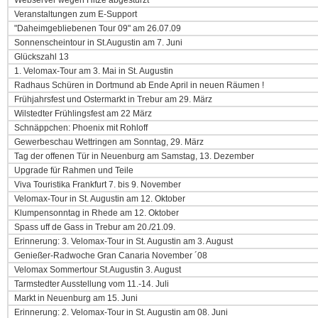
Webserver wegen Hitze abgestürzt
Veranstaltungen zum E-Support
"Daheimgebliebenen Tour 09" am 26.07.09
Sonnenscheintour in St.Augustin am 7. Juni
Glückszahl 13
1. Velomax-Tour am 3. Mai in St. Augustin
Radhaus Schüren in Dortmund ab Ende April in neuen Räumen !
Frühjahrsfest und Ostermarkt in Trebur am 29. März
Wilstedter Frühlingsfest am 22 März
Schnäppchen: Phoenix mit Rohloff
Gewerbeschau Wettringen am Sonntag, 29. März
Tag der offenen Tür in Neuenburg am Samstag, 13. Dezember
Upgrade für Rahmen und Teile
Viva Touristika Frankfurt 7. bis 9. November
Velomax-Tour in St. Augustin am 12. Oktober
Klumpensonntag in Rhede am 12. Oktober
Spass uff de Gass in Trebur am 20./21.09.
Erinnerung: 3. Velomax-Tour in St. Augustin am 3. August
Genießer-Radwoche Gran Canaria November ´08
Velomax Sommertour St.Augustin 3. August
Tarmstedter Ausstellung vom 11.-14. Juli
Markt in Neuenburg am 15. Juni
Erinnerung: 2. Velomax-Tour in St. Augustin am 08. Juni