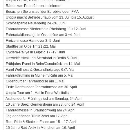
Utopia Gecko, komfortabel und faltbar ...
Räder zum Probefahren im Internet
Besuchen Sie uns auf der Eurobike oder IFMA
Utopia macht Betriebsurlaub vom 23. Juli bis 15. August
Schlosspartie Neuenburg 24.-26. Juni
Fahrradmesse Niederrhein Rheinberg 11.+12. Juni
Fahrradaktionstage in Osnabrück am 3.+4. Juni
Freizeitmesse Hannover 3.-5. Juni
Stadtfest in Olpe 1m 21./22. Mai
Cyclera-Rallye in Leipzig 17.-19. Juni
Umweltfestival und Sternfahrt in Berlin 5. Juni
Frühjahrs-Event in Belm/Osnabrück am 14. Mai
Varel Wellness & Gesundheitstage 6./7. Mai
Fahrradfrühling in Mülheim/Ruhr am 5. Mai
Oldenburger Fahrradbörse am 1. Mai
Erste Dortmunder Fahrradmesse am 30. April
Utopia Tour am 1. Mai in Porta Westfalica
Aschendorfer Frühlingsfest am Sonntag, 24. April
10 Jahre Spezi Germersheim am 23. und 24. April
Fahrradmesse in Braunschweig am 24. April
Tag der offenen Tür in Zetel am 17. April
Run, Ride & Skate in Essen am 15. - 17. April
15 Jahre Rad-Aktiv in München am 16. April