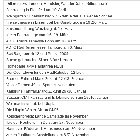
Differenz zw. London, Roadster, WanderDohle, Silbermöwe.
Fahrradtag in Bielefeld am 10. April
Weingarten Supersamstag 9.4. - fällt leider aus wegen Schnee
Freizeitmesse in Bissendorf bei Osnabrück am 19./20. März
Saisoneröffnung Würzburg ab 17. März
Kieler Fahrradtage vom 16.-19. März
ADFC Radreisemesse Bonn am 20. März
ADFC RadReisemesse Hamburg am 6. März
RadRatgeber Nr.12 und Preise 2005
Suche gebrauchte Silber-Möve Herren
Homepage aktiv Radfahren NEU!
Der Countdown für den RadRatgeber 12 läuft...
Bremen Fahrrad.Markt.Zukunft 12./13. Februar
Vektor Damen 49 mit Sparc zu verkaufen
Karlsruhe Fahrrad.Markt.Zukunft 29./30. Januar
Stuttgart CMT Fahrrad und Erlebnisreisen am 15./16. Januar
Weihnachtsurlaub bei Utopia
Die Utopia Winter-Aktion 04/05
Korschenbroich: Lange Samstage im November
Tag der Neuheiten in Duisburg 27. November
Hannover Räderwerk Hausmesse am 20. November
Aurich Jubiläums-Ausstellung am 6./7. November