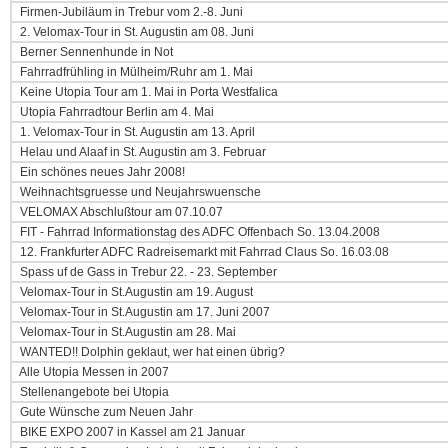
Firmen-Jubiläum in Trebur vom 2.-8. Juni
2. Velomax-Tour in St. Augustin am 08. Juni
Berner Sennenhunde in Not
Fahrradfrühling in Mülheim/Ruhr am 1. Mai
Keine Utopia Tour am 1. Mai in Porta Westfalica
Utopia Fahrradtour Berlin am 4. Mai
1. Velomax-Tour in St. Augustin am 13. April
Helau und Alaaf in St. Augustin am 3. Februar
Ein schönes neues Jahr 2008!
Weihnachtsgruesse und Neujahrswuensche
VELOMAX Abschlußtour am 07.10.07
FIT - Fahrrad Informationstag des ADFC Offenbach So. 13.04.2008
12. Frankfurter ADFC Radreisemarkt mit Fahrrad Claus So. 16.03.08
Spass uf de Gass in Trebur 22. - 23. September
Velomax-Tour in St.Augustin am 19. August
Velomax-Tour in St.Augustin am 17. Juni 2007
Velomax-Tour in St.Augustin am 28. Mai
WANTED!! Dolphin geklaut, wer hat einen übrig?
Alle Utopia Messen in 2007
Stellenangebote bei Utopia
Gute Wünsche zum Neuen Jahr
BIKE EXPO 2007 in Kassel am 21 Januar