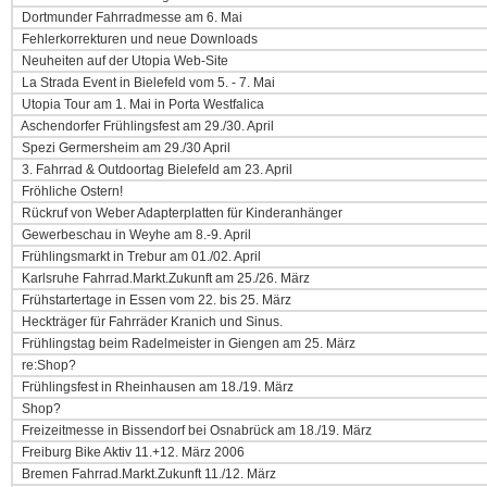
Dortmunder Fahrradmesse am 6. Mai
Fehlerkorrekturen und neue Downloads
Neuheiten auf der Utopia Web-Site
La Strada Event in Bielefeld vom 5. - 7. Mai
Utopia Tour am 1. Mai in Porta Westfalica
Aschendorfer Frühlingsfest am 29./30. April
Spezi Germersheim am 29./30 April
3. Fahrrad & Outdoortag Bielefeld am 23. April
Fröhliche Ostern!
Rückruf von Weber Adapterplatten für Kinderanhänger
Gewerbeschau in Weyhe am 8.-9. April
Frühlingsmarkt in Trebur am 01./02. April
Karlsruhe Fahrrad.Markt.Zukunft am 25./26. März
Frühstartertage in Essen vom 22. bis 25. März
Heckträger für Fahrräder Kranich und Sinus.
Frühlingstag beim Radelmeister in Giengen am 25. März
re:Shop?
Frühlingsfest in Rheinhausen am 18./19. März
Shop?
Freizeitmesse in Bissendorf bei Osnabrück am 18./19. März
Freiburg Bike Aktiv 11.+12. März 2006
Bremen Fahrrad.Markt.Zukunft 11./12. März