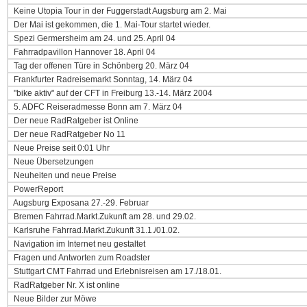
Keine Utopia Tour in der Fuggerstadt Augsburg am 2. Mai
Der Mai ist gekommen, die 1. Mai-Tour startet wieder.
Spezi Germersheim am 24. und 25. April 04
Fahrradpavillon Hannover 18. April 04
Tag der offenen Türe in Schönberg 20. März 04
Frankfurter Radreisemarkt Sonntag, 14. März 04
"bike aktiv" auf der CFT in Freiburg 13.-14. März 2004
5. ADFC Reiseradmesse Bonn am 7. März 04
Der neue RadRatgeber ist Online
Der neue RadRatgeber No 11
Neue Preise seit 0:01 Uhr
Neue Übersetzungen
Neuheiten und neue Preise
PowerReport
Augsburg Exposana 27.-29. Februar
Bremen Fahrrad.Markt.Zukunft am 28. und 29.02.
Karlsruhe Fahrrad.Markt.Zukunft 31.1./01.02.
Navigation im Internet neu gestaltet
Fragen und Antworten zum Roadster
Stuttgart CMT Fahrrad und Erlebnisreisen am 17./18.01.
RadRatgeber Nr. X ist online
Neue Bilder zur Möwe