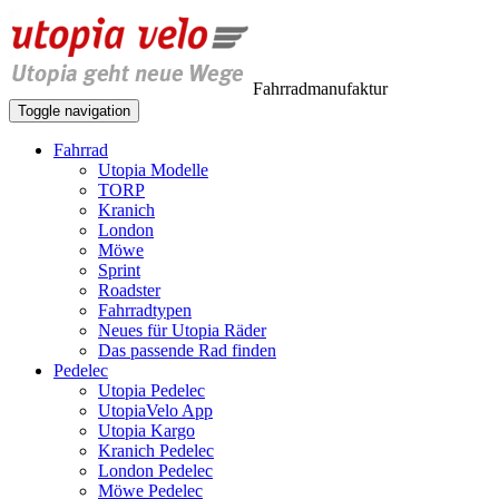
Fahrradmanufaktur
Toggle navigation
Fahrrad
Utopia Modelle
TORP
Kranich
London
Möwe
Sprint
Roadster
Fahrradtypen
Neues für Utopia Räder
Das passende Rad finden
Pedelec
Utopia Pedelec
UtopiaVelo App
Utopia Kargo
Kranich Pedelec
London Pedelec
Möwe Pedelec