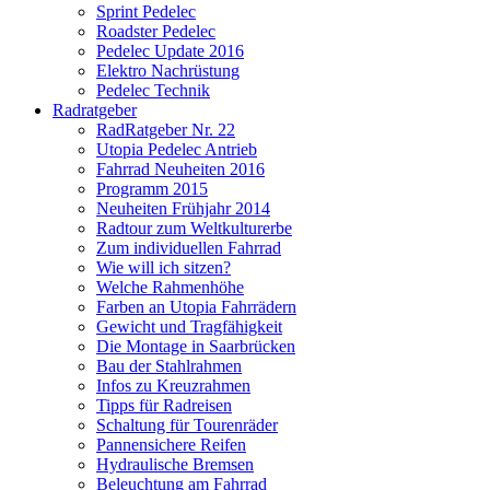
Sprint Pedelec
Roadster Pedelec
Pedelec Update 2016
Elektro Nachrüstung
Pedelec Technik
Radratgeber
RadRatgeber Nr. 22
Utopia Pedelec Antrieb
Fahrrad Neuheiten 2016
Programm 2015
Neuheiten Frühjahr 2014
Radtour zum Weltkulturerbe
Zum individuellen Fahrrad
Wie will ich sitzen?
Welche Rahmenhöhe
Farben an Utopia Fahrrädern
Gewicht und Tragfähigkeit
Die Montage in Saarbrücken
Bau der Stahlrahmen
Infos zu Kreuzrahmen
Tipps für Radreisen
Schaltung für Tourenräder
Pannensichere Reifen
Hydraulische Bremsen
Beleuchtung am Fahrrad