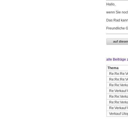
Hallo,
wenn Sie noch 
Das Rad kann
Freundliche 
alle Beiträge
Thema
Re:Re:Re:Ve
Re:Re:Re:Ve
Re:Re:Verka
Re:Verkauf 
Re:Re:Verka
Re:Re:Verka
Re:Verkauf 
Verkauf Uto