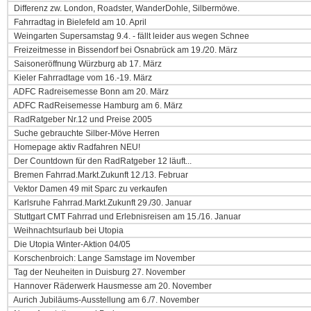
Differenz zw. London, Roadster, WanderDohle, Silbermöwe.
Fahrradtag in Bielefeld am 10. April
Weingarten Supersamstag 9.4. - fällt leider aus wegen Schnee
Freizeitmesse in Bissendorf bei Osnabrück am 19./20. März
Saisoneröffnung Würzburg ab 17. März
Kieler Fahrradtage vom 16.-19. März
ADFC Radreisemesse Bonn am 20. März
ADFC RadReisemesse Hamburg am 6. März
RadRatgeber Nr.12 und Preise 2005
Suche gebrauchte Silber-Möve Herren
Homepage aktiv Radfahren NEU!
Der Countdown für den RadRatgeber 12 läuft...
Bremen Fahrrad.Markt.Zukunft 12./13. Februar
Vektor Damen 49 mit Sparc zu verkaufen
Karlsruhe Fahrrad.Markt.Zukunft 29./30. Januar
Stuttgart CMT Fahrrad und Erlebnisreisen am 15./16. Januar
Weihnachtsurlaub bei Utopia
Die Utopia Winter-Aktion 04/05
Korschenbroich: Lange Samstage im November
Tag der Neuheiten in Duisburg 27. November
Hannover Räderwerk Hausmesse am 20. November
Aurich Jubiläums-Ausstellung am 6./7. November