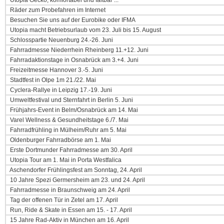
Utopia Gecko, komfortabel und faltbar ...
Räder zum Probefahren im Internet
Besuchen Sie uns auf der Eurobike oder IFMA
Utopia macht Betriebsurlaub vom 23. Juli bis 15. August
Schlosspartie Neuenburg 24.-26. Juni
Fahrradmesse Niederrhein Rheinberg 11.+12. Juni
Fahrradaktionstage in Osnabrück am 3.+4. Juni
Freizeitmesse Hannover 3.-5. Juni
Stadtfest in Olpe 1m 21./22. Mai
Cyclera-Rallye in Leipzig 17.-19. Juni
Umweltfestival und Sternfahrt in Berlin 5. Juni
Frühjahrs-Event in Belm/Osnabrück am 14. Mai
Varel Wellness & Gesundheitstage 6./7. Mai
Fahrradfrühling in Mülheim/Ruhr am 5. Mai
Oldenburger Fahrradbörse am 1. Mai
Erste Dortmunder Fahrradmesse am 30. April
Utopia Tour am 1. Mai in Porta Westfalica
Aschendorfer Frühlingsfest am Sonntag, 24. April
10 Jahre Spezi Germersheim am 23. und 24. April
Fahrradmesse in Braunschweig am 24. April
Tag der offenen Tür in Zetel am 17. April
Run, Ride & Skate in Essen am 15. - 17. April
15 Jahre Rad-Aktiv in München am 16. April