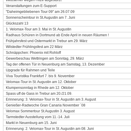
Webserver wegen Hitze abgestürzt
Veranstaltungen zum E-Support
"Daheimgebliebenen Tour 09" am 26.07.09
Sonnenscheintour in St.Augustin am 7. Juni
Glückszahl 13
1. Velomax-Tour am 3. Mai in St. Augustin
Radhaus Schüren in Dortmund ab Ende April in neuen Räumen !
Frühjahrsfest und Ostermarkt in Trebur am 29. März
Wilstedter Frühlingsfest am 22 März
Schnäppchen: Phoenix mit Rohloff
Gewerbeschau Wettringen am Sonntag, 29. März
Tag der offenen Tür in Neuenburg am Samstag, 13. Dezember
Upgrade für Rahmen und Teile
Viva Touristika Frankfurt 7. bis 9. November
Velomax-Tour in St. Augustin am 12. Oktober
Klumpensonntag in Rhede am 12. Oktober
Spass uff de Gass in Trebur am 20./21.09.
Erinnerung: 3. Velomax-Tour in St. Augustin am 3. August
Genießer-Radwoche Gran Canaria November ´08
Velomax Sommertour St.Augustin 3. August
Tarmstedter Ausstellung vom 11.-14. Juli
Markt in Neuenburg am 15. Juni
Erinnerung: 2. Velomax-Tour in St. Augustin am 08. Juni