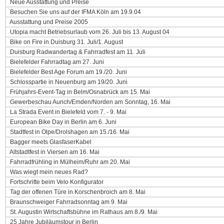
Neue Ausstattung und Preise
Besuchen Sie uns auf der IFMA Köln am 19.9.04
Ausstattung und Preise 2005
Utopia macht Betriebsurlaub vom 26. Juli bis 13. August 04
Bike on Fire in Duisburg 31. Juli/1. August
Duisburg Radwandertag & Fahrradfest am 11. Juli
Bielefelder Fahrradtag am 27. Juni
Bielefelder Best Age Forum am 19./20. Juni
Schlosspartie in Neuenburg am 19/20. Juni
Frühjahrs-Event-Tag in Belm/Osnabrück am 15. Mai
Gewerbeschau Aurich/Emden/Norden am Sonntag, 16. Mai
La Strada Event in Bielefeld vom 7. - 9. Mai
European Bike Day in Berlin am 6. Juni
Stadtfest in Olpe/Drolshagen am 15./16. Mai
Bagger meets GlasfaserKabel
Altstadtfest in Viersen am 16. Mai
Fahrradfrühling in Mülheim/Ruhr am 20. Mai
Was wiegt mein neues Rad?
Fortschritte beim Velo Konfigurator
Tag der offenen Türe in Korschenbroich am 8. Mai
Braunschweiger Fahrradsonntag am 9. Mai
St. Augustin Wirtschaftsbühne im Rathaus am 8./9. Mai
25 Jahre Jubiläumstour in Berlin