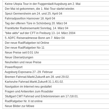
Keine Utopia Tour in der Fuggerstadt Augsburg am 2. Mai
Der Mai ist gekommen, die 1. Mai-Tour startet wieder.
Spezi Germersheim am 24. und 25. April 04
Fahrradpavillon Hannover 18. April 04
Tag der offenen Türe in Schönberg 20. März 04
Frankfurter Radreisemarkt Sonntag, 14. März 04
"bike aktiv" auf der CFT in Freiburg 13.-14. März 2004
5. ADFC Reiseradmesse Bonn am 7. März 04
Der neue RadRatgeber ist Online
Der neue RadRatgeber No 11
Neue Preise seit 0:01 Uhr
Neue Übersetzungen
Neuheiten und neue Preise
PowerReport
Augsburg Exposana 27.-29. Februar
Bremen Fahrrad.Markt.Zukunft am 28. und 29.02.
Karlsruhe Fahrrad.Markt.Zukunft 31.1./01.02.
Navigation im Internet neu gestaltet
Fragen und Antworten zum Roadster
Stuttgart CMT Fahrrad und Erlebnisreisen am 17./18.01.
RadRatgeber Nr. X ist online
Neue Bilder zur Möwe