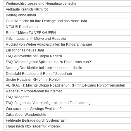
Weihnachtsgruesse und Neujahrswuensche
Verkaufe Kranich 49cm rot
Beitrag ohne Inhalt
Gute Wünsche für Ihre Festtage und das Neue Jahr
NEXUS Roadster rot
Rohloff Möwe ZU VERKAUFEN
!!!Schnäppchen!!! Möwe und Roadster
Rückruf von Weber Adapterplatten für Kinderanhänger
Ein schönes neues Jahr
FAQ: Autoventile bei Utopia Rädern
FAQ: Winterangebot Spikesreifen zu Ende - was nun?
Achtung Druckfehler bei Lenker, London, Libelle
Diebstahl Roadster mit Rohloff Speedhub
Suche Roadster RH 54 mit Rohloff
VERKAUFT: Möchte Utopia Roadster 64 RH mit 14-Gang Rohloff verkaufen
Räder zum Probefahren im Internet
FAQ: Wiegetritt
FAQ: Fragen zur Velo Konfiguration und Finanzierung
Wer sucht eine Airwings Evolution?
Zukunft der Wanderdohle
Fehlende Beiträge durch Systemcrash
Frage nach Kfz-Träger für Phoenix