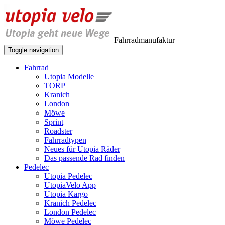
Fahrradmanufaktur
Toggle navigation
Fahrrad
Utopia Modelle
TORP
Kranich
London
Möwe
Sprint
Roadster
Fahrradtypen
Neues für Utopia Räder
Das passende Rad finden
Pedelec
Utopia Pedelec
UtopiaVelo App
Utopia Kargo
Kranich Pedelec
London Pedelec
Möwe Pedelec