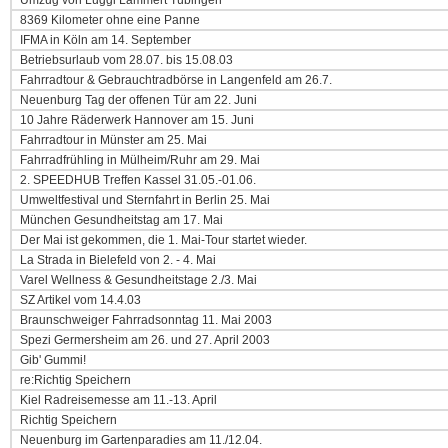
Umzug von Luggi Lammert Tübingen
8369 Kilometer ohne eine Panne
IFMA in Köln am 14. September
Betriebsurlaub vom 28.07. bis 15.08.03
Fahrradtour & Gebrauchtradbörse in Langenfeld am 26.7.
Neuenburg Tag der offenen Tür am 22. Juni
10 Jahre Räderwerk Hannover am 15. Juni
Fahrradtour in Münster am 25. Mai
Fahrradfrühling in Mülheim/Ruhr am 29. Mai
2. SPEEDHUB Treffen Kassel 31.05.-01.06.
Umweltfestival und Sternfahrt in Berlin 25. Mai
München Gesundheitstag am 17. Mai
Der Mai ist gekommen, die 1. Mai-Tour startet wieder.
La Strada in Bielefeld von 2. - 4. Mai
Varel Wellness & Gesundheitstage 2./3. Mai
SZ Artikel vom 14.4.03
Braunschweiger Fahrradsonntag 11. Mai 2003
Spezi Germersheim am 26. und 27. April 2003
Gib' Gummi!
re:Richtig Speichern
Kiel Radreisemesse am 11.-13. April
Richtig Speichern
Neuenburg im Gartenparadies am 11./12.04.