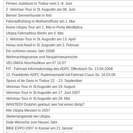
Firmen-Jubiläum in Trebur vom 2.-8. Juni
2. Velomax-Tour in St. Augustin am 08. Juni
Berner Sennenhunde in Not
Fahrradfrühling in Mülheim/Ruhr am 1. Mai
Keine Utopia Tour am 1. Mai in Porta Westfalica
Utopia Fahrradtour Berlin am 4. Mai
1. Velomax-Tour in St. Augustin am 13. April
Helau und Alaaf in St. Augustin am 3. Februar
Ein schönes neues Jahr 2008!
Weihnachtsgruesse und Neujahrswuensche
VELOMAX Abschlußtour am 07.10.07
FIT - Fahrrad Informationstag des ADFC Offenbach So. 13.04.2008
12. Frankfurter ADFC Radreisemarkt mit Fahrrad Claus So. 16.03.08
Spass uf de Gass in Trebur 22. - 23. September
Velomax-Tour in St.Augustin am 19. August
Velomax-Tour in St.Augustin am 17. Juni 2007
Velomax-Tour in St.Augustin am 28. Mai
WANTED!! Dolphin geklaut, wer hat einen übrig?
Alle Utopia Messen in 2007
Stellenangebote bei Utopia
Gute Wünsche zum Neuen Jahr
BIKE EXPO 2007 in Kassel am 21 Januar