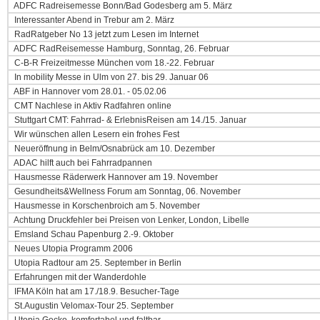
ADFC Radreisemesse Bonn/Bad Godesberg am 5. März
Interessanter Abend in Trebur am 2. März
RadRatgeber No 13 jetzt zum Lesen im Internet
ADFC RadReisemesse Hamburg, Sonntag, 26. Februar
C-B-R Freizeitmesse München vom 18.-22. Februar
In mobility Messe in Ulm von 27. bis 29. Januar 06
ABF in Hannover vom 28.01. - 05.02.06
CMT Nachlese in Aktiv Radfahren online
Stuttgart CMT: Fahrrad- & ErlebnisReisen am 14./15. Januar
Wir wünschen allen Lesern ein frohes Fest
Neueröffnung in Belm/Osnabrück am 10. Dezember
ADAC hilft auch bei Fahrradpannen
Hausmesse Räderwerk Hannover am 19. November
Gesundheits&Wellness Forum am Sonntag, 06. November
Hausmesse in Korschenbroich am 5. November
Achtung Druckfehler bei Preisen von Lenker, London, Libelle
Emsland Schau Papenburg 2.-9. Oktober
Neues Utopia Programm 2006
Utopia Radtour am 25. September in Berlin
Erfahrungen mit der Wanderdohle
IFMA Köln hat am 17./18.9. Besucher-Tage
St.Augustin Velomax-Tour 25. September