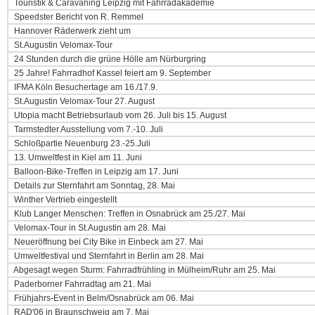
Touristik & Caravaning Leipzig mit Fahrradakademie
Speedster Bericht von R. Remmel
Hannover Räderwerk zieht um
St.Augustin Velomax-Tour
24 Stunden durch die grüne Hölle am Nürburgring
25 Jahre! Fahrradhof Kassel feiert am 9. September
IFMA Köln Besuchertage am 16./17.9.
St.Augustin Velomax-Tour 27. August
Utopia macht Betriebsurlaub vom 26. Juli bis 15. August
Tarmstedter Ausstellung vom 7.-10. Juli
Schloßpartie Neuenburg 23.-25.Juli
13. Umweltfest in Kiel am 11. Juni
Balloon-Bike-Treffen in Leipzig am 17. Juni
Details zur Sternfahrt am Sonntag, 28. Mai
Winther Vertrieb eingestellt
Klub Langer Menschen: Treffen in Osnabrück am 25./27. Mai
Velomax-Tour in St.Augustin am 28. Mai
Neueröffnung bei City Bike in Einbeck am 27. Mai
Umweltfestival und Sternfahrt in Berlin am 28. Mai
Abgesagt wegen Sturm: Fahrradfrühling in Mülheim/Ruhr am 25. Mai
Paderborner Fahrradtag am 21. Mai
Frühjahrs-Event in Belm/Osnabrück am 06. Mai
RAD'06 in Braunschweig am 7. Mai