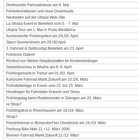
Dortmunder Fahrradmesse am 6. Mai
Fehlerkorrekturen und neue Downloads
Neuheiten auf der Utopia Web-Site
La Strada Event in Bielefeld vom 5. - 7. Mai
Utopia Tour am 1. Mai in Porta Westfalica
Aschendorfer Frühlingsfest am 29./30. April
Spezi Germersheim am 29./30 April
3. Fahrrad & Outdoortag Bielefeld am 23. April
Fröhliche Ostern!
Rückruf von Weber Adapterplatten für Kinderanhänger
Gewerbeschau in Weyhe am 8.-9. April
Frühlingsmarkt in Trebur am 01./02. April
Karlsruhe Fahrrad.Markt.Zukunft am 25./26. März
Frühstartertage in Essen vom 22. bis 25. März
Heckträger für Fahrräder Kranich und Sinus.
Frühlingstag beim Radelmeister in Giengen am 25. März
re:Shop?
Frühlingsfest in Rheinhausen am 18./19. März
Shop?
Freizeitmesse in Bissendorf bei Osnabrück am 18./19. März
Freiburg Bike Aktiv 11.+12. März 2006
Bremen Fahrrad.Markt.Zukunft 11./12. März