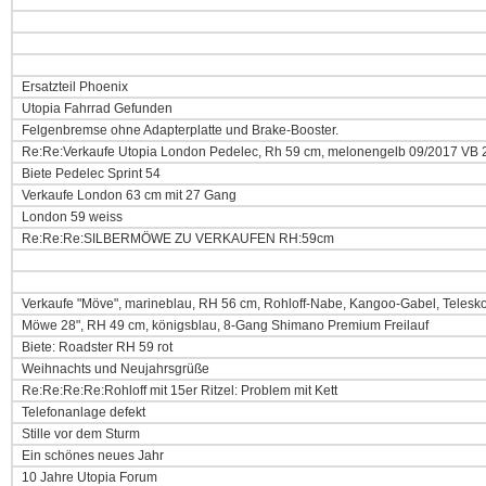
Ersatzteil Phoenix
Utopia Fahrrad Gefunden
Felgenbremse ohne Adapterplatte und Brake-Booster.
Re:Re:Verkaufe Utopia London Pedelec, Rh 59 cm, melonengelb 09/2017 VB 
Biete Pedelec Sprint 54
Verkaufe London 63 cm mit 27 Gang
London 59 weiss
Re:Re:Re:SILBERMÖWE ZU VERKAUFEN RH:59cm
Verkaufe "Möve", marineblau, RH 56 cm, Rohloff-Nabe, Kangoo-Gabel, Telesk
Möwe 28", RH 49 cm, königsblau, 8-Gang Shimano Premium Freilauf
Biete: Roadster RH 59 rot
Weihnachts und Neujahrsgrüße
Re:Re:Re:Re:Rohloff mit 15er Ritzel: Problem mit Kett
Telefonanlage defekt
Stille vor dem Sturm
Ein schönes neues Jahr
10 Jahre Utopia Forum