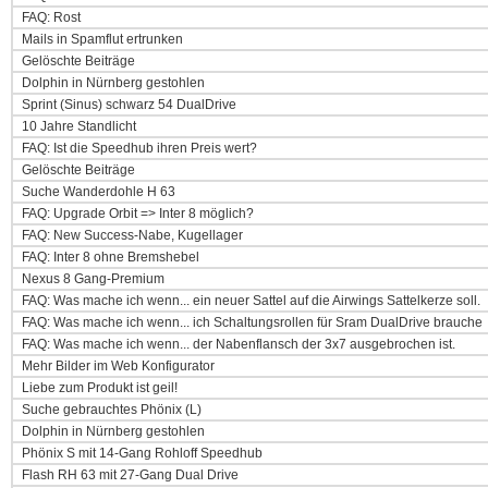
FAQ: Rost
Mails in Spamflut ertrunken
Gelöschte Beiträge
Dolphin in Nürnberg gestohlen
Sprint (Sinus) schwarz 54 DualDrive
10 Jahre Standlicht
FAQ: Ist die Speedhub ihren Preis wert?
Gelöschte Beiträge
Suche Wanderdohle H 63
FAQ: Upgrade Orbit => Inter 8 möglich?
FAQ: New Success-Nabe, Kugellager
FAQ: Inter 8 ohne Bremshebel
Nexus 8 Gang-Premium
FAQ: Was mache ich wenn... ein neuer Sattel auf die Airwings Sattelkerze soll.
FAQ: Was mache ich wenn... ich Schaltungsrollen für Sram DualDrive brauche
FAQ: Was mache ich wenn... der Nabenflansch der 3x7 ausgebrochen ist.
Mehr Bilder im Web Konfigurator
Liebe zum Produkt ist geil!
Suche gebrauchtes Phönix (L)
Dolphin in Nürnberg gestohlen
Phönix S mit 14-Gang Rohloff Speedhub
Flash RH 63 mit 27-Gang Dual Drive