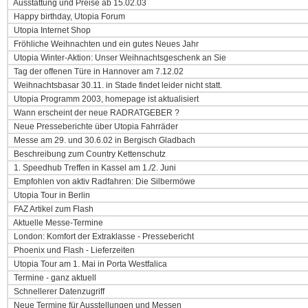
Ausstattung und Preise ab 15.02.03
Happy birthday, Utopia Forum
Utopia Internet Shop
Fröhliche Weihnachten und ein gutes Neues Jahr
Utopia Winter-Aktion: Unser Weihnachtsgeschenk an Sie
Tag der offenen Türe in Hannover am 7.12.02
Weihnachtsbasar 30.11. in Stade findet leider nicht statt.
Utopia Programm 2003, homepage ist aktualisiert
Wann erscheint der neue RADRATGEBER ?
Neue Presseberichte über Utopia Fahrräder
Messe am 29. und 30.6.02 in Bergisch Gladbach
Beschreibung zum Country Kettenschutz
1. Speedhub Treffen in Kassel am 1./2. Juni
Empfohlen von aktiv Radfahren: Die Silbermöwe
Utopia Tour in Berlin
FAZ Artikel zum Flash
Aktuelle Messe-Termine
London: Komfort der Extraklasse - Pressebericht
Phoenix und Flash - Lieferzeiten
Utopia Tour am 1. Mai in Porta Westfalica
Termine - ganz aktuell
Schnellerer Datenzugriff
Neue Termine für Ausstellungen und Messen