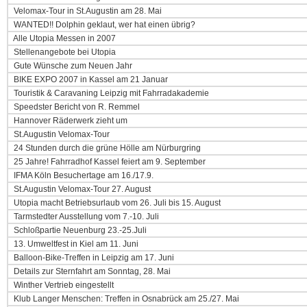
Velomax-Tour in St.Augustin am 28. Mai
WANTED!! Dolphin geklaut, wer hat einen übrig?
Alle Utopia Messen in 2007
Stellenangebote bei Utopia
Gute Wünsche zum Neuen Jahr
BIKE EXPO 2007 in Kassel am 21 Januar
Touristik & Caravaning Leipzig mit Fahrradakademie
Speedster Bericht von R. Remmel
Hannover Räderwerk zieht um
St.Augustin Velomax-Tour
24 Stunden durch die grüne Hölle am Nürburgring
25 Jahre! Fahrradhof Kassel feiert am 9. September
IFMA Köln Besuchertage am 16./17.9.
St.Augustin Velomax-Tour 27. August
Utopia macht Betriebsurlaub vom 26. Juli bis 15. August
Tarmstedter Ausstellung vom 7.-10. Juli
Schloßpartie Neuenburg 23.-25.Juli
13. Umweltfest in Kiel am 11. Juni
Balloon-Bike-Treffen in Leipzig am 17. Juni
Details zur Sternfahrt am Sonntag, 28. Mai
Winther Vertrieb eingestellt
Klub Langer Menschen: Treffen in Osnabrück am 25./27. Mai