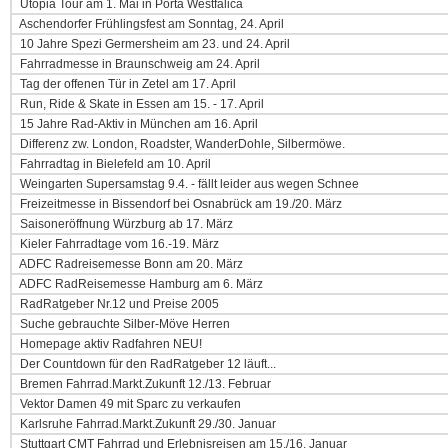
Utopia Tour am 1. Mai in Porta Westfalica
Aschendorfer Frühlingsfest am Sonntag, 24. April
10 Jahre Spezi Germersheim am 23. und 24. April
Fahrradmesse in Braunschweig am 24. April
Tag der offenen Tür in Zetel am 17. April
Run, Ride & Skate in Essen am 15. - 17. April
15 Jahre Rad-Aktiv in München am 16. April
Differenz zw. London, Roadster, WanderDohle, Silbermöwe.
Fahrradtag in Bielefeld am 10. April
Weingarten Supersamstag 9.4. - fällt leider aus wegen Schnee
Freizeitmesse in Bissendorf bei Osnabrück am 19./20. März
Saisoneröffnung Würzburg ab 17. März
Kieler Fahrradtage vom 16.-19. März
ADFC Radreisemesse Bonn am 20. März
ADFC RadReisemesse Hamburg am 6. März
RadRatgeber Nr.12 und Preise 2005
Suche gebrauchte Silber-Möve Herren
Homepage aktiv Radfahren NEU!
Der Countdown für den RadRatgeber 12 läuft...
Bremen Fahrrad.Markt.Zukunft 12./13. Februar
Vektor Damen 49 mit Sparc zu verkaufen
Karlsruhe Fahrrad.Markt.Zukunft 29./30. Januar
Stuttgart CMT Fahrrad und Erlebnisreisen am 15./16. Januar