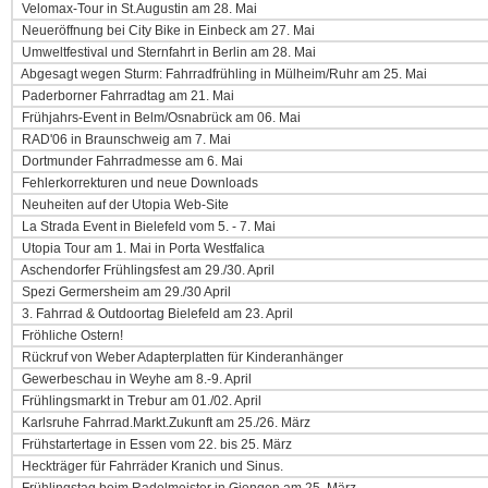
Velomax-Tour in St.Augustin am 28. Mai
Neueröffnung bei City Bike in Einbeck am 27. Mai
Umweltfestival und Sternfahrt in Berlin am 28. Mai
Abgesagt wegen Sturm: Fahrradfrühling in Mülheim/Ruhr am 25. Mai
Paderborner Fahrradtag am 21. Mai
Frühjahrs-Event in Belm/Osnabrück am 06. Mai
RAD'06 in Braunschweig am 7. Mai
Dortmunder Fahrradmesse am 6. Mai
Fehlerkorrekturen und neue Downloads
Neuheiten auf der Utopia Web-Site
La Strada Event in Bielefeld vom 5. - 7. Mai
Utopia Tour am 1. Mai in Porta Westfalica
Aschendorfer Frühlingsfest am 29./30. April
Spezi Germersheim am 29./30 April
3. Fahrrad & Outdoortag Bielefeld am 23. April
Fröhliche Ostern!
Rückruf von Weber Adapterplatten für Kinderanhänger
Gewerbeschau in Weyhe am 8.-9. April
Frühlingsmarkt in Trebur am 01./02. April
Karlsruhe Fahrrad.Markt.Zukunft am 25./26. März
Frühstartertage in Essen vom 22. bis 25. März
Heckträger für Fahrräder Kranich und Sinus.