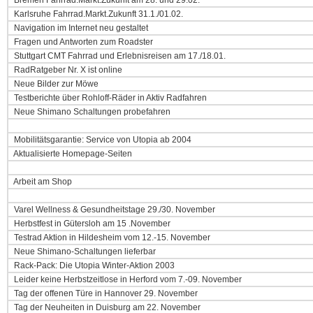
Bremen Fahrrad.Markt.Zukunft am 28. und 29.02.
Karlsruhe Fahrrad.Markt.Zukunft 31.1./01.02.
Navigation im Internet neu gestaltet
Fragen und Antworten zum Roadster
Stuttgart CMT Fahrrad und Erlebnisreisen am 17./18.01.
RadRatgeber Nr. X ist online
Neue Bilder zur Möwe
Testberichte über Rohloff-Räder in Aktiv Radfahren
Neue Shimano Schaltungen probefahren
Mobilitätsgarantie: Service von Utopia ab 2004
Aktualisierte Homepage-Seiten
Arbeit am Shop
Varel Wellness & Gesundheitstage 29./30. November
Herbstfest in Gütersloh am 15 .November
Testrad Aktion in Hildesheim vom 12.-15. November
Neue Shimano-Schaltungen lieferbar
Rack-Pack: Die Utopia Winter-Aktion 2003
Leider keine Herbstzeitlose in Herford vom 7.-09. November
Tag der offenen Türe in Hannover 29. November
Tag der Neuheiten in Duisburg am 22. November