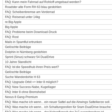
FAQ: Kann mein Fahrrad auf Rohloff umgebaut werden?
Roadster alte Form RH 63 blau gestohlen
FAQ: Scheibenbremse am Vorderrad
FAQ: Reiserad unter 14kg
re:Big Apple
Big Apple
FAQ: Probleme beim Download-Druck
FAQ: Rost
Mails in Spamflut ertrunken
Gelöschte Beiträge
Dolphin in Nürnberg gestohlen
Sprint (Sinus) schwarz 54 DualDrive
10 Jahre Standlicht
FAQ: Ist die Speedhub ihren Preis wert?
Gelöschte Beiträge
Suche Wanderdohle H 63
FAQ: Upgrade Orbit => Inter 8 möglich?
FAQ: New Success-Nabe, Kugellager
FAQ: Inter 8 ohne Bremshebel
Nexus 8 Gang-Premium
FAQ: Was mache ich wenn... ein neuer Sattel auf die Airwings Sattelkerze soll.
FAQ: Was mache ich wenn... ich Schaltungsrollen für Sram DualDrive brauche