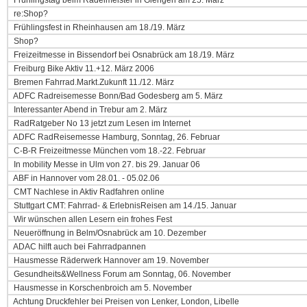
Frühlingstag beim Radelmeister in Giengen am 25. März
re:Shop?
Frühlingsfest in Rheinhausen am 18./19. März
Shop?
Freizeitmesse in Bissendorf bei Osnabrück am 18./19. März
Freiburg Bike Aktiv 11.+12. März 2006
Bremen Fahrrad.Markt.Zukunft 11./12. März
ADFC Radreisemesse Bonn/Bad Godesberg am 5. März
Interessanter Abend in Trebur am 2. März
RadRatgeber No 13 jetzt zum Lesen im Internet
ADFC RadReisemesse Hamburg, Sonntag, 26. Februar
C-B-R Freizeitmesse München vom 18.-22. Februar
In mobility Messe in Ulm von 27. bis 29. Januar 06
ABF in Hannover vom 28.01. - 05.02.06
CMT Nachlese in Aktiv Radfahren online
Stuttgart CMT: Fahrrad- & ErlebnisReisen am 14./15. Januar
Wir wünschen allen Lesern ein frohes Fest
Neueröffnung in Belm/Osnabrück am 10. Dezember
ADAC hilft auch bei Fahrradpannen
Hausmesse Räderwerk Hannover am 19. November
Gesundheits&Wellness Forum am Sonntag, 06. November
Hausmesse in Korschenbroich am 5. November
Achtung Druckfehler bei Preisen von Lenker, London, Libelle