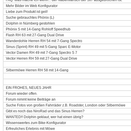
FAQ: Was mache ich wenn... der Nabenflansch der 3x7 ausgebrochen ist.
Mehr Bilder im Web Konfigurator
Liebe zum Produkt ist geil!
Suche gebrauchtes Phönix (L)
Dolphin in Nürnberg gestohlen
Phönix S mit 14-Gang Rohloff Speedhub
Flash RH 63 mit 27-Gang Dual Drive
Wanderdohle Herren RH 54 mit 7-Gang Spectro
Sinus (Sprint) RH 49 mit 5-Gang Sparc E-Motor
Vector Damen RH 49 mit 7-Gang Spectro S 7
Vector Herren RH 59 mit 27-Gang Dual Drive
Silbermöwe Herren RH 58 mit 14-Gang
EIN FROHES, NEUES JAHR
Forum wieder offen.
Forum nimmt keine Beiträge an
Suche Fotos von großen Fahrräder z.B. Roadster, London oder Silbermöwe
Gibt es noch das NiroRad und das Sinus Herren?
WANTED!! Dolphin geklaut, wer hat einen übrig?
Wissenswertes zum Bike-Konfigurator
Erfreuliches Erlebnis mit Möwe