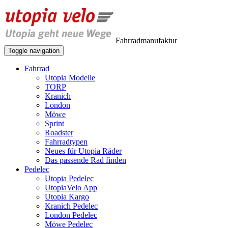
Fahrradmanufaktur
Toggle navigation
Fahrrad
Utopia Modelle
TORP
Kranich
London
Möwe
Sprint
Roadster
Fahrradtypen
Neues für Utopia Räder
Das passende Rad finden
Pedelec
Utopia Pedelec
UtopiaVelo App
Utopia Kargo
Kranich Pedelec
London Pedelec
Möwe Pedelec