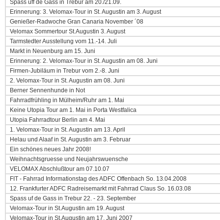
Spass uff de Gass in Trebur am 20./21.09.
Erinnerung: 3. Velomax-Tour in St. Augustin am 3. August
Genießer-Radwoche Gran Canaria November ´08
Velomax Sommertour St.Augustin 3. August
Tarmstedter Ausstellung vom 11.-14. Juli
Markt in Neuenburg am 15. Juni
Erinnerung: 2. Velomax-Tour in St. Augustin am 08. Juni
Firmen-Jubiläum in Trebur vom 2.-8. Juni
2. Velomax-Tour in St. Augustin am 08. Juni
Berner Sennenhunde in Not
Fahrradfrühling in Mülheim/Ruhr am 1. Mai
Keine Utopia Tour am 1. Mai in Porta Westfalica
Utopia Fahrradtour Berlin am 4. Mai
1. Velomax-Tour in St. Augustin am 13. April
Helau und Alaaf in St. Augustin am 3. Februar
Ein schönes neues Jahr 2008!
Weihnachtsgruesse und Neujahrswuensche
VELOMAX Abschlußtour am 07.10.07
FIT - Fahrrad Informationstag des ADFC Offenbach So. 13.04.2008
12. Frankfurter ADFC Radreisemarkt mit Fahrrad Claus So. 16.03.08
Spass uf de Gass in Trebur 22. - 23. September
Velomax-Tour in St.Augustin am 19. August
Velomax-Tour in St.Augustin am 17. Juni 2007