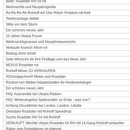
Biete: Roadster RH 59 rot
Weihnachts und Neujahrsgrüße
Re:Re:Re:Re:Rohloff mit 15er Ritzel: Problem mit Kett
Telefonanlage defekt
Stille vor dem Sturm
Ein schönes neues Jahr
10 Jahre Utopia Forum
Weihnachtsgruesse und Neujahrswuensche
Verkaufe Kranich 49cm rot
Beitrag ohne Inhalt
Gute Wünsche für Ihre Festtage und das Neue Jahr
NEXUS Roadster rot
Rohloff Möwe ZU VERKAUFEN
!!!Schnäppchen!!! Möwe und Roadster
Rückruf von Weber Adapterplatten für Kinderanhänger
Ein schönes neues Jahr
FAQ: Autoventile bei Utopia Rädern
FAQ: Winterangebot Spikesreifen zu Ende - was nun?
Achtung Druckfehler bei Lenker, London, Libelle
Diebstahl Roadster mit Rohloff Speedhub
Suche Roadster RH 54 mit Rohloff
VERKAUFT: Möchte Utopia Roadster 64 RH mit 14-Gang Rohloff verkaufen
Räder zum Probefahren im Internet