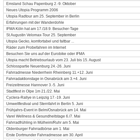
Emsland Schau Papenburg 2.-9. Oktober
Neues Utopia Programm 2006
Utopia Radtour am 25. September in Berlin
Erfahrungen mit der Wanderdohle
IFMA Köln hat am 17./18.9. Besucher-Tage
St.Augustin Velomax-Tour 25. September
Utopia Gecko, komfortabel und faltbar ...
Räder zum Probefahren im Internet
Besuchen Sie uns auf der Eurobike oder IFMA
Utopia macht Betriebsurlaub vom 23. Juli bis 15. August
Schlosspartie Neuenburg 24.-26. Juni
Fahrradmesse Niederrhein Rheinberg 11.+12. Juni
Fahrradaktionstage in Osnabrück am 3.+4. Juni
Freizeitmesse Hannover 3.-5. Juni
Stadtfest in Olpe 1m 21./22. Mai
Cyclera-Rallye in Leipzig 17.-19. Juni
Umweltfestival und Sternfahrt in Berlin 5. Juni
Frühjahrs-Event in Belm/Osnabrück am 14. Mai
Varel Wellness & Gesundheitstage 6./7. Mai
Fahrradfrühling in Mülheim/Ruhr am 5. Mai
Oldenburger Fahrradbörse am 1. Mai
Erste Dortmunder Fahrradmesse am 30. April