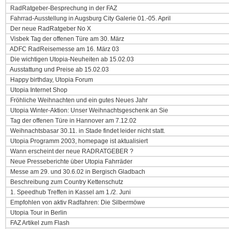
RadRatgeber-Besprechung in der FAZ
Fahrrad-Ausstellung in Augsburg City Galerie 01.-05. April
Der neue RadRatgeber No X
Visbek Tag der offenen Türe am 30. März
ADFC RadReisemesse am 16. März 03
Die wichtigen Utopia-Neuheiten ab 15.02.03
Ausstattung und Preise ab 15.02.03
Happy birthday, Utopia Forum
Utopia Internet Shop
Fröhliche Weihnachten und ein gutes Neues Jahr
Utopia Winter-Aktion: Unser Weihnachtsgeschenk an Sie
Tag der offenen Türe in Hannover am 7.12.02
Weihnachtsbasar 30.11. in Stade findet leider nicht statt.
Utopia Programm 2003, homepage ist aktualisiert
Wann erscheint der neue RADRATGEBER ?
Neue Presseberichte über Utopia Fahrräder
Messe am 29. und 30.6.02 in Bergisch Gladbach
Beschreibung zum Country Kettenschutz
1. Speedhub Treffen in Kassel am 1./2. Juni
Empfohlen von aktiv Radfahren: Die Silbermöwe
Utopia Tour in Berlin
FAZ Artikel zum Flash