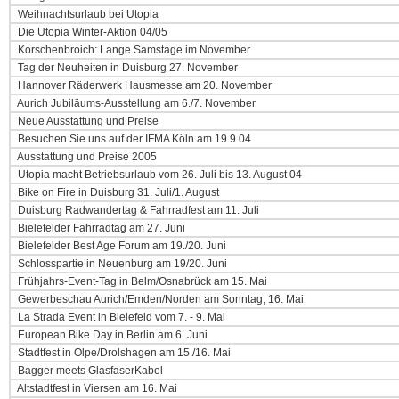
Weihnachtsurlaub bei Utopia
Die Utopia Winter-Aktion 04/05
Korschenbroich: Lange Samstage im November
Tag der Neuheiten in Duisburg 27. November
Hannover Räderwerk Hausmesse am 20. November
Aurich Jubiläums-Ausstellung am 6./7. November
Neue Ausstattung und Preise
Besuchen Sie uns auf der IFMA Köln am 19.9.04
Ausstattung und Preise 2005
Utopia macht Betriebsurlaub vom 26. Juli bis 13. August 04
Bike on Fire in Duisburg 31. Juli/1. August
Duisburg Radwandertag & Fahrradfest am 11. Juli
Bielefelder Fahrradtag am 27. Juni
Bielefelder Best Age Forum am 19./20. Juni
Schlosspartie in Neuenburg am 19/20. Juni
Frühjahrs-Event-Tag in Belm/Osnabrück am 15. Mai
Gewerbeschau Aurich/Emden/Norden am Sonntag, 16. Mai
La Strada Event in Bielefeld vom 7. - 9. Mai
European Bike Day in Berlin am 6. Juni
Stadtfest in Olpe/Drolshagen am 15./16. Mai
Bagger meets GlasfaserKabel
Altstadtfest in Viersen am 16. Mai