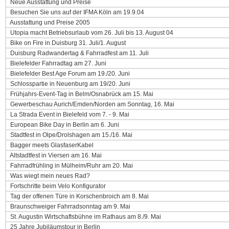
Neue Ausstattung und Preise
Besuchen Sie uns auf der IFMA Köln am 19.9.04
Ausstattung und Preise 2005
Utopia macht Betriebsurlaub vom 26. Juli bis 13. August 04
Bike on Fire in Duisburg 31. Juli/1. August
Duisburg Radwandertag & Fahrradfest am 11. Juli
Bielefelder Fahrradtag am 27. Juni
Bielefelder Best Age Forum am 19./20. Juni
Schlosspartie in Neuenburg am 19/20. Juni
Frühjahrs-Event-Tag in Belm/Osnabrück am 15. Mai
Gewerbeschau Aurich/Emden/Norden am Sonntag, 16. Mai
La Strada Event in Bielefeld vom 7. - 9. Mai
European Bike Day in Berlin am 6. Juni
Stadtfest in Olpe/Drolshagen am 15./16. Mai
Bagger meets GlasfaserKabel
Altstadtfest in Viersen am 16. Mai
Fahrradfrühling in Mülheim/Ruhr am 20. Mai
Was wiegt mein neues Rad?
Fortschritte beim Velo Konfigurator
Tag der offenen Türe in Korschenbroich am 8. Mai
Braunschweiger Fahrradsonntag am 9. Mai
St. Augustin Wirtschaftsbühne im Rathaus am 8./9. Mai
25 Jahre Jubiläumstour in Berlin