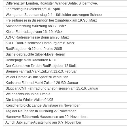
Differenz zw. London, Roadster, WanderDohle, Silbermöwe.
Fahrradtag in Bielefeld am 10. April
Weingarten Supersamstag 9.4. - fällt leider aus wegen Schnee
Freizeitmesse in Bissendorf bei Osnabrück am 19./20. März
Saisoneröffnung Würzburg ab 17. März
Kieler Fahrradtage vom 16.-19. März
ADFC Radreisemesse Bonn am 20. März
ADFC RadReisemesse Hamburg am 6. März
RadRatgeber Nr.12 und Preise 2005
Suche gebrauchte Silber-Möve Herren
Homepage aktiv Radfahren NEU!
Der Countdown für den RadRatgeber 12 läuft...
Bremen Fahrrad.Markt.Zukunft 12./13. Februar
Vektor Damen 49 mit Sparc zu verkaufen
Karlsruhe Fahrrad.Markt.Zukunft 29./30. Januar
Stuttgart CMT Fahrrad und Erlebnisreisen am 15./16. Januar
Weihnachtsurlaub bei Utopia
Die Utopia Winter-Aktion 04/05
Korschenbroich: Lange Samstage im November
Tag der Neuheiten in Duisburg 27. November
Hannover Räderwerk Hausmesse am 20. November
Aurich Jubiläums-Ausstellung am 6./7. November