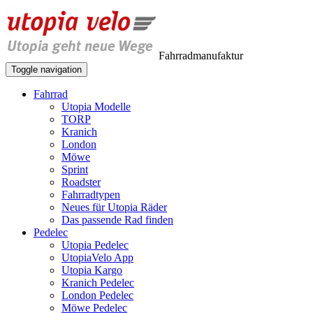
Fahrradmanufaktur
Toggle navigation
Fahrrad
Utopia Modelle
TORP
Kranich
London
Möwe
Sprint
Roadster
Fahrradtypen
Neues für Utopia Räder
Das passende Rad finden
Pedelec
Utopia Pedelec
UtopiaVelo App
Utopia Kargo
Kranich Pedelec
London Pedelec
Möwe Pedelec