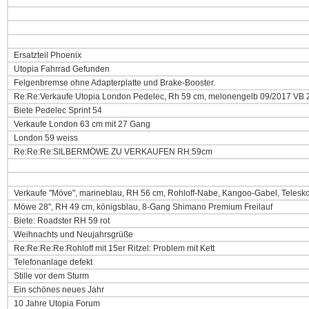
Ersatzteil Phoenix
Utopia Fahrrad Gefunden
Felgenbremse ohne Adapterplatte und Brake-Booster.
Re:Re:Verkaufe Utopia London Pedelec, Rh 59 cm, melonengelb 09/2017 VB 
Biete Pedelec Sprint 54
Verkaufe London 63 cm mit 27 Gang
London 59 weiss
Re:Re:Re:SILBERMÖWE ZU VERKAUFEN RH:59cm
Verkaufe "Möve", marineblau, RH 56 cm, Rohloff-Nabe, Kangoo-Gabel, Telesk
Möwe 28", RH 49 cm, königsblau, 8-Gang Shimano Premium Freilauf
Biete: Roadster RH 59 rot
Weihnachts und Neujahrsgrüße
Re:Re:Re:Re:Rohloff mit 15er Ritzel: Problem mit Kett
Telefonanlage defekt
Stille vor dem Sturm
Ein schönes neues Jahr
10 Jahre Utopia Forum