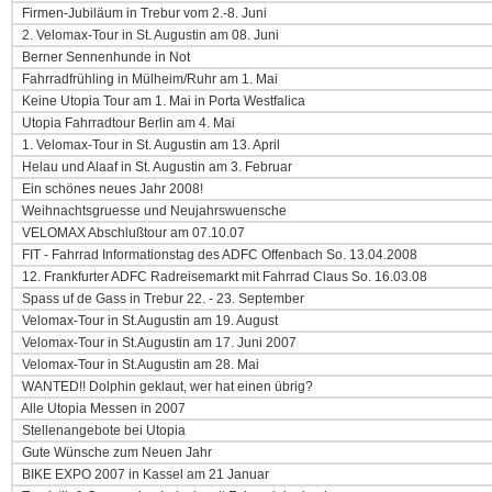
Firmen-Jubiläum in Trebur vom 2.-8. Juni
2. Velomax-Tour in St. Augustin am 08. Juni
Berner Sennenhunde in Not
Fahrradfrühling in Mülheim/Ruhr am 1. Mai
Keine Utopia Tour am 1. Mai in Porta Westfalica
Utopia Fahrradtour Berlin am 4. Mai
1. Velomax-Tour in St. Augustin am 13. April
Helau und Alaaf in St. Augustin am 3. Februar
Ein schönes neues Jahr 2008!
Weihnachtsgruesse und Neujahrswuensche
VELOMAX Abschlußtour am 07.10.07
FIT - Fahrrad Informationstag des ADFC Offenbach So. 13.04.2008
12. Frankfurter ADFC Radreisemarkt mit Fahrrad Claus So. 16.03.08
Spass uf de Gass in Trebur 22. - 23. September
Velomax-Tour in St.Augustin am 19. August
Velomax-Tour in St.Augustin am 17. Juni 2007
Velomax-Tour in St.Augustin am 28. Mai
WANTED!! Dolphin geklaut, wer hat einen übrig?
Alle Utopia Messen in 2007
Stellenangebote bei Utopia
Gute Wünsche zum Neuen Jahr
BIKE EXPO 2007 in Kassel am 21 Januar