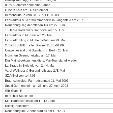
Umzug von Luggi Lammert Tübingen
8369 Kilometer ohne eine Panne
IFMA in Köln am 14. September
Betriebsurlaub vom 28.07. bis 15.08.03
Fahrradtour & Gebrauchtradbörse in Langenfeld am 26.7.
Neuenburg Tag der offenen Tür am 22. Juni
10 Jahre Räderwerk Hannover am 15. Juni
Fahrradtour in Münster am 25. Mai
Fahrradfrühling in Mülheim/Ruhr am 29. Mai
2. SPEEDHUB Treffen Kassel 31.05.-01.06.
Umweltfestival und Sternfahrt in Berlin 25. Mai
München Gesundheitstag am 17. Mai
Der Mai ist gekommen, die 1. Mai-Tour startet wieder.
La Strada in Bielefeld von 2. - 4. Mai
Varel Wellness & Gesundheitstage 2./3. Mai
SZ Artikel vom 14.4.03
Braunschweiger Fahrradsonntag 11. Mai 2003
Spezi Germersheim am 26. und 27. April 2003
Gib' Gummi!
re:Richtig Speichern
Kiel Radreisemesse am 11.-13. April
Richtig Speichern
Neuenburg im Gartenparadies am 11./12.04.