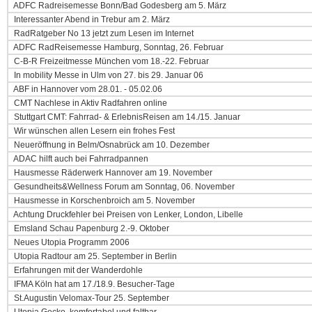
ADFC Radreisemesse Bonn/Bad Godesberg am 5. März
Interessanter Abend in Trebur am 2. März
RadRatgeber No 13 jetzt zum Lesen im Internet
ADFC RadReisemesse Hamburg, Sonntag, 26. Februar
C-B-R Freizeitmesse München vom 18.-22. Februar
In mobility Messe in Ulm von 27. bis 29. Januar 06
ABF in Hannover vom 28.01. - 05.02.06
CMT Nachlese in Aktiv Radfahren online
Stuttgart CMT: Fahrrad- & ErlebnisReisen am 14./15. Januar
Wir wünschen allen Lesern ein frohes Fest
Neueröffnung in Belm/Osnabrück am 10. Dezember
ADAC hilft auch bei Fahrradpannen
Hausmesse Räderwerk Hannover am 19. November
Gesundheits&Wellness Forum am Sonntag, 06. November
Hausmesse in Korschenbroich am 5. November
Achtung Druckfehler bei Preisen von Lenker, London, Libelle
Emsland Schau Papenburg 2.-9. Oktober
Neues Utopia Programm 2006
Utopia Radtour am 25. September in Berlin
Erfahrungen mit der Wanderdohle
IFMA Köln hat am 17./18.9. Besucher-Tage
St.Augustin Velomax-Tour 25. September