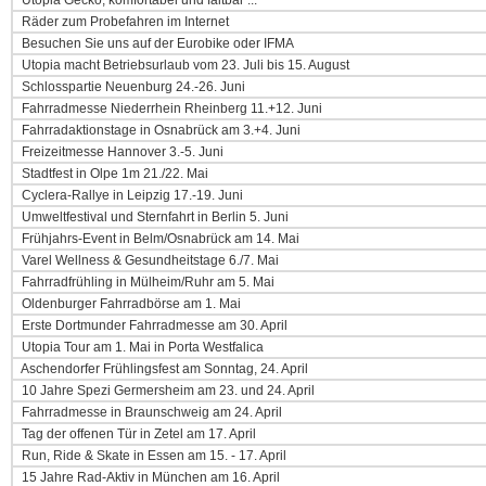
Utopia Gecko, komfortabel und faltbar ...
Räder zum Probefahren im Internet
Besuchen Sie uns auf der Eurobike oder IFMA
Utopia macht Betriebsurlaub vom 23. Juli bis 15. August
Schlosspartie Neuenburg 24.-26. Juni
Fahrradmesse Niederrhein Rheinberg 11.+12. Juni
Fahrradaktionstage in Osnabrück am 3.+4. Juni
Freizeitmesse Hannover 3.-5. Juni
Stadtfest in Olpe 1m 21./22. Mai
Cyclera-Rallye in Leipzig 17.-19. Juni
Umweltfestival und Sternfahrt in Berlin 5. Juni
Frühjahrs-Event in Belm/Osnabrück am 14. Mai
Varel Wellness & Gesundheitstage 6./7. Mai
Fahrradfrühling in Mülheim/Ruhr am 5. Mai
Oldenburger Fahrradbörse am 1. Mai
Erste Dortmunder Fahrradmesse am 30. April
Utopia Tour am 1. Mai in Porta Westfalica
Aschendorfer Frühlingsfest am Sonntag, 24. April
10 Jahre Spezi Germersheim am 23. und 24. April
Fahrradmesse in Braunschweig am 24. April
Tag der offenen Tür in Zetel am 17. April
Run, Ride & Skate in Essen am 15. - 17. April
15 Jahre Rad-Aktiv in München am 16. April