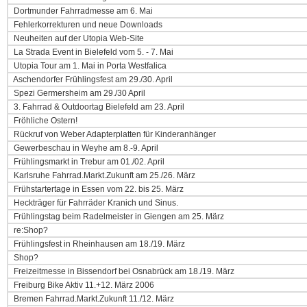
Dortmunder Fahrradmesse am 6. Mai
Fehlerkorrekturen und neue Downloads
Neuheiten auf der Utopia Web-Site
La Strada Event in Bielefeld vom 5. - 7. Mai
Utopia Tour am 1. Mai in Porta Westfalica
Aschendorfer Frühlingsfest am 29./30. April
Spezi Germersheim am 29./30 April
3. Fahrrad & Outdoortag Bielefeld am 23. April
Fröhliche Ostern!
Rückruf von Weber Adapterplatten für Kinderanhänger
Gewerbeschau in Weyhe am 8.-9. April
Frühlingsmarkt in Trebur am 01./02. April
Karlsruhe Fahrrad.Markt.Zukunft am 25./26. März
Frühstartertage in Essen vom 22. bis 25. März
Heckträger für Fahrräder Kranich und Sinus.
Frühlingstag beim Radelmeister in Giengen am 25. März
re:Shop?
Frühlingsfest in Rheinhausen am 18./19. März
Shop?
Freizeitmesse in Bissendorf bei Osnabrück am 18./19. März
Freiburg Bike Aktiv 11.+12. März 2006
Bremen Fahrrad.Markt.Zukunft 11./12. März