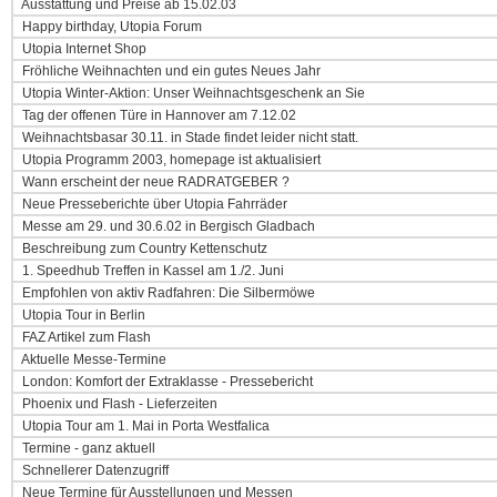
Ausstattung und Preise ab 15.02.03
Happy birthday, Utopia Forum
Utopia Internet Shop
Fröhliche Weihnachten und ein gutes Neues Jahr
Utopia Winter-Aktion: Unser Weihnachtsgeschenk an Sie
Tag der offenen Türe in Hannover am 7.12.02
Weihnachtsbasar 30.11. in Stade findet leider nicht statt.
Utopia Programm 2003, homepage ist aktualisiert
Wann erscheint der neue RADRATGEBER ?
Neue Presseberichte über Utopia Fahrräder
Messe am 29. und 30.6.02 in Bergisch Gladbach
Beschreibung zum Country Kettenschutz
1. Speedhub Treffen in Kassel am 1./2. Juni
Empfohlen von aktiv Radfahren: Die Silbermöwe
Utopia Tour in Berlin
FAZ Artikel zum Flash
Aktuelle Messe-Termine
London: Komfort der Extraklasse - Pressebericht
Phoenix und Flash - Lieferzeiten
Utopia Tour am 1. Mai in Porta Westfalica
Termine - ganz aktuell
Schnellerer Datenzugriff
Neue Termine für Ausstellungen und Messen