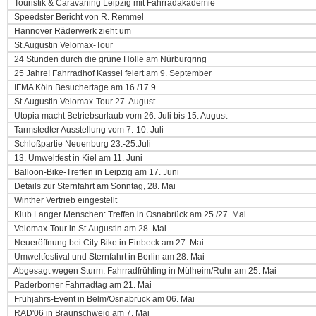
Touristik & Caravaning Leipzig mit Fahrradakademie
Speedster Bericht von R. Remmel
Hannover Räderwerk zieht um
St.Augustin Velomax-Tour
24 Stunden durch die grüne Hölle am Nürburgring
25 Jahre! Fahrradhof Kassel feiert am 9. September
IFMA Köln Besuchertage am 16./17.9.
St.Augustin Velomax-Tour 27. August
Utopia macht Betriebsurlaub vom 26. Juli bis 15. August
Tarmstedter Ausstellung vom 7.-10. Juli
Schloßpartie Neuenburg 23.-25.Juli
13. Umweltfest in Kiel am 11. Juni
Balloon-Bike-Treffen in Leipzig am 17. Juni
Details zur Sternfahrt am Sonntag, 28. Mai
Winther Vertrieb eingestellt
Klub Langer Menschen: Treffen in Osnabrück am 25./27. Mai
Velomax-Tour in St.Augustin am 28. Mai
Neueröffnung bei City Bike in Einbeck am 27. Mai
Umweltfestival und Sternfahrt in Berlin am 28. Mai
Abgesagt wegen Sturm: Fahrradfrühling in Mülheim/Ruhr am 25. Mai
Paderborner Fahrradtag am 21. Mai
Frühjahrs-Event in Belm/Osnabrück am 06. Mai
RAD'06 in Braunschweig am 7. Mai