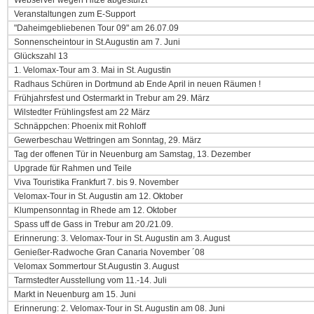
Webserver wegen Hitze abgestürzt
Veranstaltungen zum E-Support
"Daheimgebliebenen Tour 09" am 26.07.09
Sonnenscheintour in St.Augustin am 7. Juni
Glückszahl 13
1. Velomax-Tour am 3. Mai in St. Augustin
Radhaus Schüren in Dortmund ab Ende April in neuen Räumen !
Frühjahrsfest und Ostermarkt in Trebur am 29. März
Wilstedter Frühlingsfest am 22 März
Schnäppchen: Phoenix mit Rohloff
Gewerbeschau Wettringen am Sonntag, 29. März
Tag der offenen Tür in Neuenburg am Samstag, 13. Dezember
Upgrade für Rahmen und Teile
Viva Touristika Frankfurt 7. bis 9. November
Velomax-Tour in St. Augustin am 12. Oktober
Klumpensonntag in Rhede am 12. Oktober
Spass uff de Gass in Trebur am 20./21.09.
Erinnerung: 3. Velomax-Tour in St. Augustin am 3. August
Genießer-Radwoche Gran Canaria November ´08
Velomax Sommertour St.Augustin 3. August
Tarmstedter Ausstellung vom 11.-14. Juli
Markt in Neuenburg am 15. Juni
Erinnerung: 2. Velomax-Tour in St. Augustin am 08. Juni