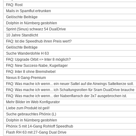
FAQ: Rost
Mails in Spamflut ertrunken
Gelöschte Beiträge
Dolphin in Nürnberg gestohlen
Sprint (Sinus) schwarz 54 DualDrive
10 Jahre Standlicht
FAQ: Ist die Speedhub ihren Preis wert?
Gelöschte Beiträge
Suche Wanderdohle H 63
FAQ: Upgrade Orbit => Inter 8 möglich?
FAQ: New Success-Nabe, Kugellager
FAQ: Inter 8 ohne Bremshebel
Nexus 8 Gang-Premium
FAQ: Was mache ich wenn... ein neuer Sattel auf die Airwings Sattelkerze soll.
FAQ: Was mache ich wenn... ich Schaltungsrollen für Sram DualDrive brauche
FAQ: Was mache ich wenn... der Nabenflansch der 3x7 ausgebrochen ist.
Mehr Bilder im Web Konfigurator
Liebe zum Produkt ist geil!
Suche gebrauchtes Phönix (L)
Dolphin in Nürnberg gestohlen
Phönix S mit 14-Gang Rohloff Speedhub
Flash RH 63 mit 27-Gang Dual Drive