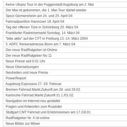
Keine Utopia Tour in der Fuggerstadt Augsburg am 2. Mai
Der Mai ist gekommen, die 1. Mai-Tour startet wieder.
Spezi Germersheim am 24. und 25. April 04
Fahrradpavillon Hannover 18. April 04
Tag der offenen Türe in Schönberg 20. März 04
Frankfurter Radreisemarkt Sonntag, 14. März 04
"bike aktiv" auf der CFT in Freiburg 13.-14. März 2004
5. ADFC Reiseradmesse Bonn am 7. März 04
Der neue RadRatgeber ist Online
Der neue RadRatgeber No 11
Neue Preise seit 0:01 Uhr
Neue Übersetzungen
Neuheiten und neue Preise
PowerReport
Augsburg Exposana 27.-29. Februar
Bremen Fahrrad.Markt.Zukunft am 28. und 29.02.
Karlsruhe Fahrrad.Markt.Zukunft 31.1./01.02.
Navigation im Internet neu gestaltet
Fragen und Antworten zum Roadster
Stuttgart CMT Fahrrad und Erlebnisreisen am 17./18.01.
RadRatgeber Nr. X ist online
Neue Bilder zur Möwe