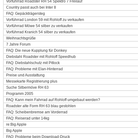
Vorführrad Roadster RH 54 Spektro 7 Freilauf
Country passt auch bei Inter 8
FAQ: Gepäckträgersteg
Vorführrad London 59 mit Rohloff zu verkaufen
Vorführrad Möwe 54 silber zu verkaufen
Vorführrad Kranich 54 silber zu verkaufen
Weihnachtsgrüße
7 Jahre Forum
FAQ: Die neue Kupplung für Donkey
Diebstahl Roadster mit Rohloff Speedhub
FAQ: Diebstahlschutz mit Pitlock
FAQ: Probleme mit Elan-Hinterrad
Preise und Ausstattung
Messekarte Registrierung plus
Suche Silbermöve RH 63
Programm 2005
FAQ: Kann mein Fahrrad auf Rohloff umgebaut werden?
Roadster alte Form RH 63 blau gestohlen
FAQ: Scheibenbremse am Vorderrad
FAQ: Reiserad unter 14kg
re:Big Apple
Big Apple
FAQ: Probleme beim Download-Druck