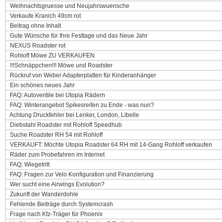
Weihnachtsgruesse und Neujahrswuensche
Verkaufe Kranich 49cm rot
Beitrag ohne Inhalt
Gute Wünsche für Ihre Festtage und das Neue Jahr
NEXUS Roadster rot
Rohloff Möwe ZU VERKAUFEN
!!!Schnäppchen!!! Möwe und Roadster
Rückruf von Weber Adapterplatten für Kinderanhänger
Ein schönes neues Jahr
FAQ: Autoventile bei Utopia Rädern
FAQ: Winterangebot Spikesreifen zu Ende - was nun?
Achtung Druckfehler bei Lenker, London, Libelle
Diebstahl Roadster mit Rohloff Speedhub
Suche Roadster RH 54 mit Rohloff
VERKAUFT: Möchte Utopia Roadster 64 RH mit 14-Gang Rohloff verkaufen
Räder zum Probefahren im Internet
FAQ: Wiegetritt
FAQ: Fragen zur Velo Konfiguration und Finanzierung
Wer sucht eine Airwings Evolution?
Zukunft der Wanderdohle
Fehlende Beiträge durch Systemcrash
Frage nach Kfz-Träger für Phoenix