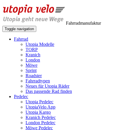
Fahrradmanufaktur
Toggle navigation
Fahrrad
Utopia Modelle
TORP
Kranich
London
Möwe
Sprint
Roadster
Fahrradtypen
Neues für Utopia Räder
Das passende Rad finden
Pedelec
Utopia Pedelec
UtopiaVelo App
Utopia Kargo
Kranich Pedelec
London Pedelec
Möwe Pedelec