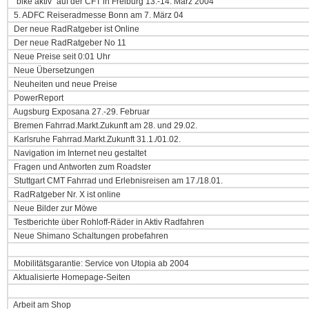
"bike aktiv" auf der CFT in Freiburg 13.-14. März 2004
5. ADFC Reiseradmesse Bonn am 7. März 04
Der neue RadRatgeber ist Online
Der neue RadRatgeber No 11
Neue Preise seit 0:01 Uhr
Neue Übersetzungen
Neuheiten und neue Preise
PowerReport
Augsburg Exposana 27.-29. Februar
Bremen Fahrrad.Markt.Zukunft am 28. und 29.02.
Karlsruhe Fahrrad.Markt.Zukunft 31.1./01.02.
Navigation im Internet neu gestaltet
Fragen und Antworten zum Roadster
Stuttgart CMT Fahrrad und Erlebnisreisen am 17./18.01.
RadRatgeber Nr. X ist online
Neue Bilder zur Möwe
Testberichte über Rohloff-Räder in Aktiv Radfahren
Neue Shimano Schaltungen probefahren
Mobilitätsgarantie: Service von Utopia ab 2004
Aktualisierte Homepage-Seiten
Arbeit am Shop