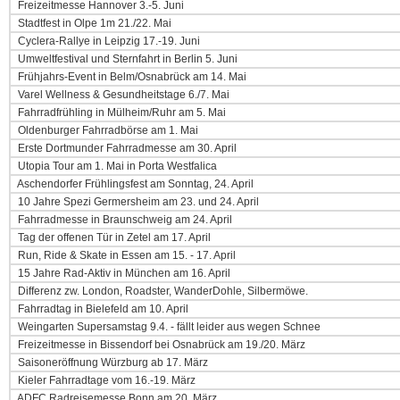
Freizeitmesse Hannover 3.-5. Juni
Stadtfest in Olpe 1m 21./22. Mai
Cyclera-Rallye in Leipzig 17.-19. Juni
Umweltfestival und Sternfahrt in Berlin 5. Juni
Frühjahrs-Event in Belm/Osnabrück am 14. Mai
Varel Wellness & Gesundheitstage 6./7. Mai
Fahrradfrühling in Mülheim/Ruhr am 5. Mai
Oldenburger Fahrradbörse am 1. Mai
Erste Dortmunder Fahrradmesse am 30. April
Utopia Tour am 1. Mai in Porta Westfalica
Aschendorfer Frühlingsfest am Sonntag, 24. April
10 Jahre Spezi Germersheim am 23. und 24. April
Fahrradmesse in Braunschweig am 24. April
Tag der offenen Tür in Zetel am 17. April
Run, Ride & Skate in Essen am 15. - 17. April
15 Jahre Rad-Aktiv in München am 16. April
Differenz zw. London, Roadster, WanderDohle, Silbermöwe.
Fahrradtag in Bielefeld am 10. April
Weingarten Supersamstag 9.4. - fällt leider aus wegen Schnee
Freizeitmesse in Bissendorf bei Osnabrück am 19./20. März
Saisoneröffnung Würzburg ab 17. März
Kieler Fahrradtage vom 16.-19. März
ADFC Radreisemesse Bonn am 20. März