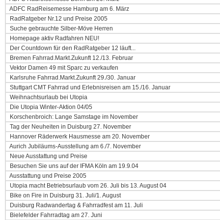
ADFC RadReisemesse Hamburg am 6. März
RadRatgeber Nr.12 und Preise 2005
Suche gebrauchte Silber-Möve Herren
Homepage aktiv Radfahren NEU!
Der Countdown für den RadRatgeber 12 läuft...
Bremen Fahrrad.Markt.Zukunft 12./13. Februar
Vektor Damen 49 mit Sparc zu verkaufen
Karlsruhe Fahrrad.Markt.Zukunft 29./30. Januar
Stuttgart CMT Fahrrad und Erlebnisreisen am 15./16. Januar
Weihnachtsurlaub bei Utopia
Die Utopia Winter-Aktion 04/05
Korschenbroich: Lange Samstage im November
Tag der Neuheiten in Duisburg 27. November
Hannover Räderwerk Hausmesse am 20. November
Aurich Jubiläums-Ausstellung am 6./7. November
Neue Ausstattung und Preise
Besuchen Sie uns auf der IFMA Köln am 19.9.04
Ausstattung und Preise 2005
Utopia macht Betriebsurlaub vom 26. Juli bis 13. August 04
Bike on Fire in Duisburg 31. Juli/1. August
Duisburg Radwandertag & Fahrradfest am 11. Juli
Bielefelder Fahrradtag am 27. Juni