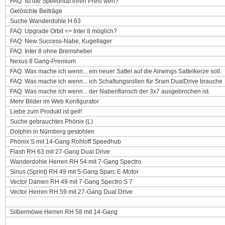
FAQ: Ist die Speedhub ihren Preis wert?
Gelöschte Beiträge
Suche Wanderdohle H 63
FAQ: Upgrade Orbit => Inter 8 möglich?
FAQ: New Success-Nabe, Kugellager
FAQ: Inter 8 ohne Bremshebel
Nexus 8 Gang-Premium
FAQ: Was mache ich wenn... ein neuer Sattel auf die Airwings Sattelkerze soll.
FAQ: Was mache ich wenn... ich Schaltungsrollen für Sram DualDrive brauche
FAQ: Was mache ich wenn... der Nabenflansch der 3x7 ausgebrochen ist.
Mehr Bilder im Web Konfigurator
Liebe zum Produkt ist geil!
Suche gebrauchtes Phönix (L)
Dolphin in Nürnberg gestohlen
Phönix S mit 14-Gang Rohloff Speedhub
Flash RH 63 mit 27-Gang Dual Drive
Wanderdohle Herren RH 54 mit 7-Gang Spectro
Sinus (Sprint) RH 49 mit 5-Gang Sparc E-Motor
Vector Damen RH 49 mit 7-Gang Spectro S 7
Vector Herren RH 59 mit 27-Gang Dual Drive
Silbermöwe Herren RH 58 mit 14-Gang