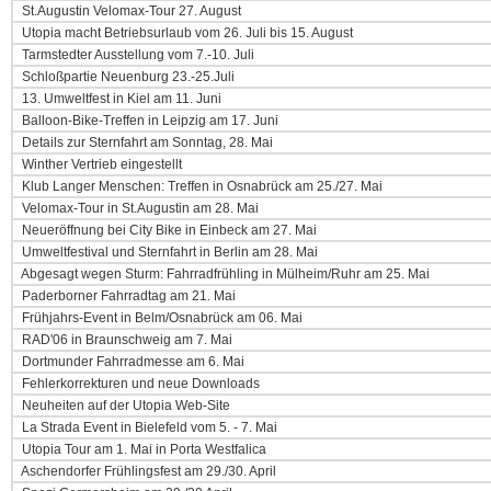
St.Augustin Velomax-Tour 27. August
Utopia macht Betriebsurlaub vom 26. Juli bis 15. August
Tarmstedter Ausstellung vom 7.-10. Juli
Schloßpartie Neuenburg 23.-25.Juli
13. Umweltfest in Kiel am 11. Juni
Balloon-Bike-Treffen in Leipzig am 17. Juni
Details zur Sternfahrt am Sonntag, 28. Mai
Winther Vertrieb eingestellt
Klub Langer Menschen: Treffen in Osnabrück am 25./27. Mai
Velomax-Tour in St.Augustin am 28. Mai
Neueröffnung bei City Bike in Einbeck am 27. Mai
Umweltfestival und Sternfahrt in Berlin am 28. Mai
Abgesagt wegen Sturm: Fahrradfrühling in Mülheim/Ruhr am 25. Mai
Paderborner Fahrradtag am 21. Mai
Frühjahrs-Event in Belm/Osnabrück am 06. Mai
RAD'06 in Braunschweig am 7. Mai
Dortmunder Fahrradmesse am 6. Mai
Fehlerkorrekturen und neue Downloads
Neuheiten auf der Utopia Web-Site
La Strada Event in Bielefeld vom 5. - 7. Mai
Utopia Tour am 1. Mai in Porta Westfalica
Aschendorfer Frühlingsfest am 29./30. April