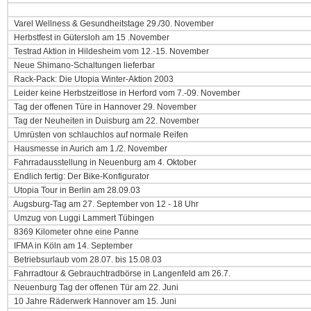
Varel Wellness & Gesundheitstage 29./30. November
Herbstfest in Gütersloh am 15 .November
Testrad Aktion in Hildesheim vom 12.-15. November
Neue Shimano-Schaltungen lieferbar
Rack-Pack: Die Utopia Winter-Aktion 2003
Leider keine Herbstzeitlose in Herford vom 7.-09. November
Tag der offenen Türe in Hannover 29. November
Tag der Neuheiten in Duisburg am 22. November
Umrüsten von schlauchlos auf normale Reifen
Hausmesse in Aurich am 1./2. November
Fahrradausstellung in Neuenburg am 4. Oktober
Endlich fertig: Der Bike-Konfigurator
Utopia Tour in Berlin am 28.09.03
Augsburg-Tag am 27. September von 12 - 18 Uhr
Umzug von Luggi Lammert Tübingen
8369 Kilometer ohne eine Panne
IFMA in Köln am 14. September
Betriebsurlaub vom 28.07. bis 15.08.03
Fahrradtour & Gebrauchtradbörse in Langenfeld am 26.7.
Neuenburg Tag der offenen Tür am 22. Juni
10 Jahre Räderwerk Hannover am 15. Juni