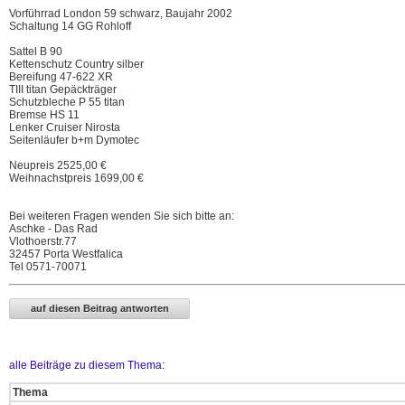
Vorführrad London 59 schwarz, Baujahr 2002
Schaltung 14 GG Rohloff
Sattel B 90
Kettenschutz Country silber
Bereifung 47-622 XR
TIII titan Gepäckträger
Schutzbleche P 55 titan
Bremse HS 11
Lenker Cruiser Nirosta
Seitenläufer b+m Dymotec
Neupreis 2525,00 €
Weihnachstpreis 1699,00 €
Bei weiteren Fragen wenden Sie sich bitte an:
Aschke - Das Rad
Vlothoerstr.77
32457 Porta Westfalica
Tel 0571-70071
alle Beiträge zu diesem Thema:
Thema