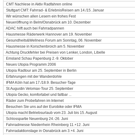
CMT Nachlese in Aktiv Radfahren online
Stuttgart CMT: Fahrrad- & ErlebnisReisen am 14./15. Januar
Wir wünschen allen Lesern ein frohes Fest
Neueröffnung in Belm/Osnabrück am 10. Dezember
ADAC hilft auch bei Fahrradpannen
Hausmesse Räderwerk Hannover am 19. November
Gesundheits&Wellness Forum am Sonntag, 06. November
Hausmesse in Korschenbroich am 5. November
Achtung Druckfehler bei Preisen von Lenker, London, Libelle
Emsland Schau Papenburg 2.-9. Oktober
Neues Utopia Programm 2006
Utopia Radtour am 25. September in Berlin
Erfahrungen mit der Wanderdohle
IFMA Köln hat am 17./18.9. Besucher-Tage
St.Augustin Velomax-Tour 25. September
Utopia Gecko, komfortabel und faltbar ...
Räder zum Probefahren im Internet
Besuchen Sie uns auf der Eurobike oder IFMA
Utopia macht Betriebsurlaub vom 23. Juli bis 15. August
Schlosspartie Neuenburg 24.-26. Juni
Fahrradmesse Niederrhein Rheinberg 11.+12. Juni
Fahrradaktionstage in Osnabrück am 3.+4. Juni