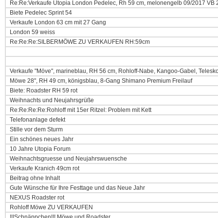
Re:Re:Verkaufe Utopia London Pedelec, Rh 59 cm, melonengelb 09/2017 VB 
Biete Pedelec Sprint 54
Verkaufe London 63 cm mit 27 Gang
London 59 weiss
Re:Re:Re:SILBERMÖWE ZU VERKAUFEN RH:59cm
Verkaufe "Möve", marineblau, RH 56 cm, Rohloff-Nabe, Kangoo-Gabel, Telesk
Möwe 28", RH 49 cm, königsblau, 8-Gang Shimano Premium Freilauf
Biete: Roadster RH 59 rot
Weihnachts und Neujahrsgrüße
Re:Re:Re:Re:Rohloff mit 15er Ritzel: Problem mit Kett
Telefonanlage defekt
Stille vor dem Sturm
Ein schönes neues Jahr
10 Jahre Utopia Forum
Weihnachtsgruesse und Neujahrswuensche
Verkaufe Kranich 49cm rot
Beitrag ohne Inhalt
Gute Wünsche für Ihre Festtage und das Neue Jahr
NEXUS Roadster rot
Rohloff Möwe ZU VERKAUFEN
!!!Schnäppchen!!! Möwe und Roadster