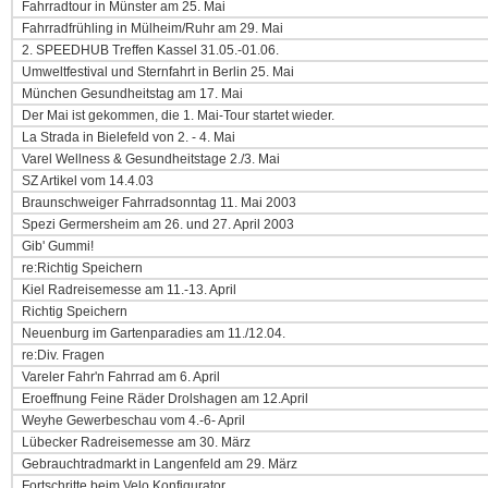
Fahrradtour in Münster am 25. Mai
Fahrradfrühling in Mülheim/Ruhr am 29. Mai
2. SPEEDHUB Treffen Kassel 31.05.-01.06.
Umweltfestival und Sternfahrt in Berlin 25. Mai
München Gesundheitstag am 17. Mai
Der Mai ist gekommen, die 1. Mai-Tour startet wieder.
La Strada in Bielefeld von 2. - 4. Mai
Varel Wellness & Gesundheitstage 2./3. Mai
SZ Artikel vom 14.4.03
Braunschweiger Fahrradsonntag 11. Mai 2003
Spezi Germersheim am 26. und 27. April 2003
Gib' Gummi!
re:Richtig Speichern
Kiel Radreisemesse am 11.-13. April
Richtig Speichern
Neuenburg im Gartenparadies am 11./12.04.
re:Div. Fragen
Vareler Fahr'n Fahrrad am 6. April
Eroeffnung Feine Räder Drolshagen am 12.April
Weyhe Gewerbeschau vom 4.-6- April
Lübecker Radreisemesse am 30. März
Gebrauchtradmarkt in Langenfeld am 29. März
Fortschritte beim Velo Konfigurator