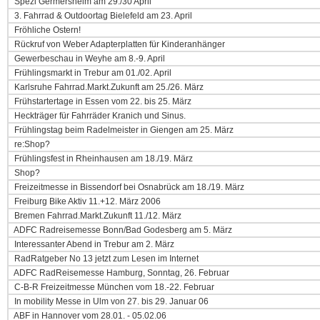
Spezi Germersheim am 29./30 April
3. Fahrrad & Outdoortag Bielefeld am 23. April
Fröhliche Ostern!
Rückruf von Weber Adapterplatten für Kinderanhänger
Gewerbeschau in Weyhe am 8.-9. April
Frühlingsmarkt in Trebur am 01./02. April
Karlsruhe Fahrrad.Markt.Zukunft am 25./26. März
Frühstartertage in Essen vom 22. bis 25. März
Heckträger für Fahrräder Kranich und Sinus.
Frühlingstag beim Radelmeister in Giengen am 25. März
re:Shop?
Frühlingsfest in Rheinhausen am 18./19. März
Shop?
Freizeitmesse in Bissendorf bei Osnabrück am 18./19. März
Freiburg Bike Aktiv 11.+12. März 2006
Bremen Fahrrad.Markt.Zukunft 11./12. März
ADFC Radreisemesse Bonn/Bad Godesberg am 5. März
Interessanter Abend in Trebur am 2. März
RadRatgeber No 13 jetzt zum Lesen im Internet
ADFC RadReisemesse Hamburg, Sonntag, 26. Februar
C-B-R Freizeitmesse München vom 18.-22. Februar
In mobility Messe in Ulm von 27. bis 29. Januar 06
ABF in Hannover vom 28.01. - 05.02.06