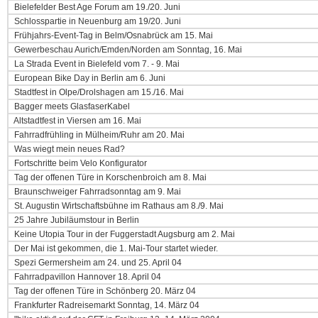
Bielefelder Best Age Forum am 19./20. Juni
Schlosspartie in Neuenburg am 19/20. Juni
Frühjahrs-Event-Tag in Belm/Osnabrück am 15. Mai
Gewerbeschau Aurich/Emden/Norden am Sonntag, 16. Mai
La Strada Event in Bielefeld vom 7. - 9. Mai
European Bike Day in Berlin am 6. Juni
Stadtfest in Olpe/Drolshagen am 15./16. Mai
Bagger meets GlasfaserKabel
Altstadtfest in Viersen am 16. Mai
Fahrradfrühling in Mülheim/Ruhr am 20. Mai
Was wiegt mein neues Rad?
Fortschritte beim Velo Konfigurator
Tag der offenen Türe in Korschenbroich am 8. Mai
Braunschweiger Fahrradsonntag am 9. Mai
St. Augustin Wirtschaftsbühne im Rathaus am 8./9. Mai
25 Jahre Jubiläumstour in Berlin
Keine Utopia Tour in der Fuggerstadt Augsburg am 2. Mai
Der Mai ist gekommen, die 1. Mai-Tour startet wieder.
Spezi Germersheim am 24. und 25. April 04
Fahrradpavillon Hannover 18. April 04
Tag der offenen Türe in Schönberg 20. März 04
Frankfurter Radreisemarkt Sonntag, 14. März 04