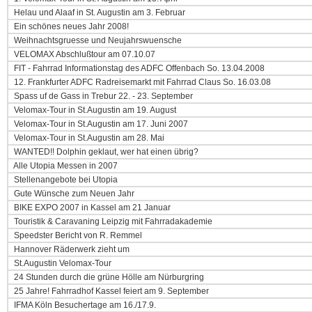
Helau und Alaaf in St. Augustin am 3. Februar
Ein schönes neues Jahr 2008!
Weihnachtsgruesse und Neujahrswuensche
VELOMAX Abschlußtour am 07.10.07
FIT - Fahrrad Informationstag des ADFC Offenbach So. 13.04.2008
12. Frankfurter ADFC Radreisemarkt mit Fahrrad Claus So. 16.03.08
Spass uf de Gass in Trebur 22. - 23. September
Velomax-Tour in St.Augustin am 19. August
Velomax-Tour in St.Augustin am 17. Juni 2007
Velomax-Tour in St.Augustin am 28. Mai
WANTED!! Dolphin geklaut, wer hat einen übrig?
Alle Utopia Messen in 2007
Stellenangebote bei Utopia
Gute Wünsche zum Neuen Jahr
BIKE EXPO 2007 in Kassel am 21 Januar
Touristik & Caravaning Leipzig mit Fahrradakademie
Speedster Bericht von R. Remmel
Hannover Räderwerk zieht um
St.Augustin Velomax-Tour
24 Stunden durch die grüne Hölle am Nürburgring
25 Jahre! Fahrradhof Kassel feiert am 9. September
IFMA Köln Besuchertage am 16./17.9.