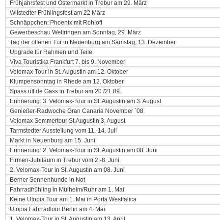
Frühjahrsfest und Ostermarkt in Trebur am 29. März
Wilstedter Frühlingsfest am 22 März
Schnäppchen: Phoenix mit Rohloff
Gewerbeschau Wettringen am Sonntag, 29. März
Tag der offenen Tür in Neuenburg am Samstag, 13. Dezember
Upgrade für Rahmen und Teile
Viva Touristika Frankfurt 7. bis 9. November
Velomax-Tour in St. Augustin am 12. Oktober
Klumpensonntag in Rhede am 12. Oktober
Spass uff de Gass in Trebur am 20./21.09.
Erinnerung: 3. Velomax-Tour in St. Augustin am 3. August
Genießer-Radwoche Gran Canaria November ´08
Velomax Sommertour St.Augustin 3. August
Tarmstedter Ausstellung vom 11.-14. Juli
Markt in Neuenburg am 15. Juni
Erinnerung: 2. Velomax-Tour in St. Augustin am 08. Juni
Firmen-Jubiläum in Trebur vom 2.-8. Juni
2. Velomax-Tour in St. Augustin am 08. Juni
Berner Sennenhunde in Not
Fahrradfrühling in Mülheim/Ruhr am 1. Mai
Keine Utopia Tour am 1. Mai in Porta Westfalica
Utopia Fahrradtour Berlin am 4. Mai
1. Velomax-Tour in St. Augustin am 13. April