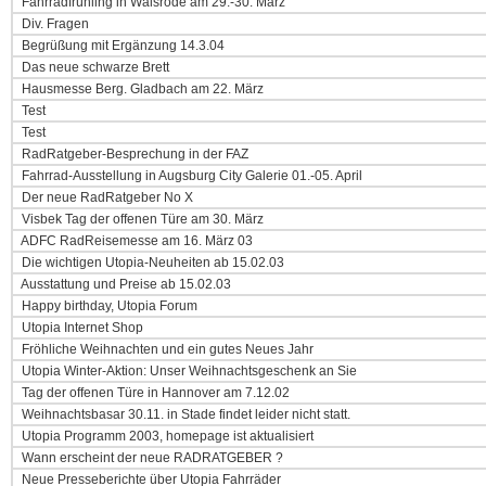
Fahrradfrühling in Walsrode am 29.-30. März
Div. Fragen
Begrüßung mit Ergänzung 14.3.04
Das neue schwarze Brett
Hausmesse Berg. Gladbach am 22. März
Test
Test
RadRatgeber-Besprechung in der FAZ
Fahrrad-Ausstellung in Augsburg City Galerie 01.-05. April
Der neue RadRatgeber No X
Visbek Tag der offenen Türe am 30. März
ADFC RadReisemesse am 16. März 03
Die wichtigen Utopia-Neuheiten ab 15.02.03
Ausstattung und Preise ab 15.02.03
Happy birthday, Utopia Forum
Utopia Internet Shop
Fröhliche Weihnachten und ein gutes Neues Jahr
Utopia Winter-Aktion: Unser Weihnachtsgeschenk an Sie
Tag der offenen Türe in Hannover am 7.12.02
Weihnachtsbasar 30.11. in Stade findet leider nicht statt.
Utopia Programm 2003, homepage ist aktualisiert
Wann erscheint der neue RADRATGEBER ?
Neue Presseberichte über Utopia Fahrräder