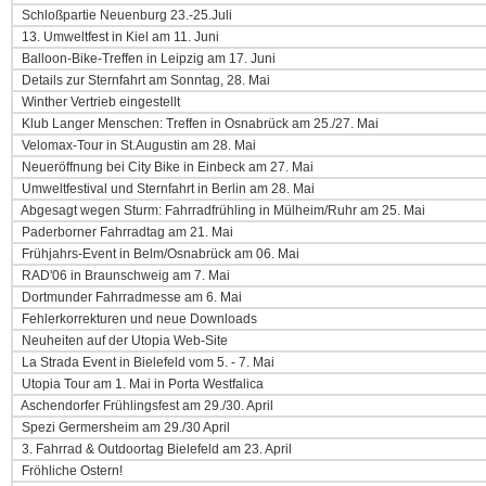
Schloßpartie Neuenburg 23.-25.Juli
13. Umweltfest in Kiel am 11. Juni
Balloon-Bike-Treffen in Leipzig am 17. Juni
Details zur Sternfahrt am Sonntag, 28. Mai
Winther Vertrieb eingestellt
Klub Langer Menschen: Treffen in Osnabrück am 25./27. Mai
Velomax-Tour in St.Augustin am 28. Mai
Neueröffnung bei City Bike in Einbeck am 27. Mai
Umweltfestival und Sternfahrt in Berlin am 28. Mai
Abgesagt wegen Sturm: Fahrradfrühling in Mülheim/Ruhr am 25. Mai
Paderborner Fahrradtag am 21. Mai
Frühjahrs-Event in Belm/Osnabrück am 06. Mai
RAD'06 in Braunschweig am 7. Mai
Dortmunder Fahrradmesse am 6. Mai
Fehlerkorrekturen und neue Downloads
Neuheiten auf der Utopia Web-Site
La Strada Event in Bielefeld vom 5. - 7. Mai
Utopia Tour am 1. Mai in Porta Westfalica
Aschendorfer Frühlingsfest am 29./30. April
Spezi Germersheim am 29./30 April
3. Fahrrad & Outdoortag Bielefeld am 23. April
Fröhliche Ostern!