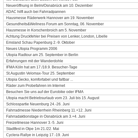
Neueröffnung in Belm/Osnabrück am 10. Dezember
ADAC hilft auch bei Fahrradpannen
Hausmesse Räderwerk Hannover am 19. November
Gesundheits&Wellness Forum am Sonntag, 06. November
Hausmesse in Korschenbroich am 5. November
Achtung Druckfehler bei Preisen von Lenker, London, Libelle
Emsland Schau Papenburg 2.-9. Oktober
Neues Utopia Programm 2006
Utopia Radtour am 25. September in Berlin
Erfahrungen mit der Wanderdohle
IFMA Köln hat am 17./18.9. Besucher-Tage
St.Augustin Velomax-Tour 25. September
Utopia Gecko, komfortabel und faltbar ...
Räder zum Probefahren im Internet
Besuchen Sie uns auf der Eurobike oder IFMA
Utopia macht Betriebsurlaub vom 23. Juli bis 15. August
Schlosspartie Neuenburg 24.-26. Juni
Fahrradmesse Niederrhein Rheinberg 11.+12. Juni
Fahrradaktionstage in Osnabrück am 3.+4. Juni
Freizeitmesse Hannover 3.-5. Juni
Stadtfest in Olpe 1m 21./22. Mai
Cyclera-Rallye in Leipzig 17.-19. Juni