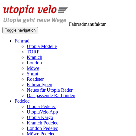
Fahrradmanufaktur
Toggle navigation
Fahrrad
Utopia Modelle
TORP
Kranich
London
Möwe
Sprint
Roadster
Fahrradtypen
Neues für Utopia Räder
Das passende Rad finden
Pedelec
Utopia Pedelec
UtopiaVelo App
Utopia Kargo
Kranich Pedelec
London Pedelec
Möwe Pedelec