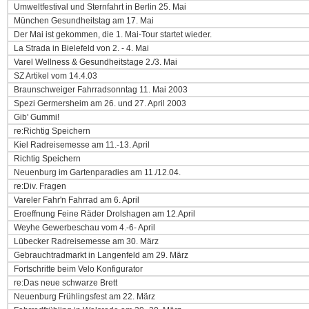
Umweltfestival und Sternfahrt in Berlin 25. Mai
München Gesundheitstag am 17. Mai
Der Mai ist gekommen, die 1. Mai-Tour startet wieder.
La Strada in Bielefeld von 2. - 4. Mai
Varel Wellness & Gesundheitstage 2./3. Mai
SZ Artikel vom 14.4.03
Braunschweiger Fahrradsonntag 11. Mai 2003
Spezi Germersheim am 26. und 27. April 2003
Gib' Gummi!
re:Richtig Speichern
Kiel Radreisemesse am 11.-13. April
Richtig Speichern
Neuenburg im Gartenparadies am 11./12.04.
re:Div. Fragen
Vareler Fahr'n Fahrrad am 6. April
Eroeffnung Feine Räder Drolshagen am 12.April
Weyhe Gewerbeschau vom 4.-6- April
Lübecker Radreisemesse am 30. März
Gebrauchtradmarkt in Langenfeld am 29. März
Fortschritte beim Velo Konfigurator
re:Das neue schwarze Brett
Neuenburg Frühlingsfest am 22. März