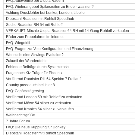
FAQ: Autoventile bei Utopia Rädern
FAQ: Winterangebot Spikesreifen zu Ende - was nun?
Achtung Druckfehler bei Lenker, London, Libelle
Diebstahl Roadster mit Rohloff Speedhub
Suche Roadster RH 54 mit Rohloff
VERKAUFT: Möchte Utopia Roadster 64 RH mit 14-Gang Rohloff verkaufen
Räder zum Probefahren im Internet
FAQ: Wiegetritt
FAQ: Fragen zur Velo Konfiguration und Finanzierung
Wer sucht eine Airwings Evolution?
Zukunft der Wanderdohle
Fehlende Beiträge durch Systemcrash
Frage nach Kfz-Träger für Phoenix
Vorführrad Roadster RH 54 Spektro 7 Freilauf
Country passt auch bei Inter 8
FAQ: Gepäckträgersteg
Vorführrad London 59 mit Rohloff zu verkaufen
Vorführrad Möwe 54 silber zu verkaufen
Vorführrad Kranich 54 silber zu verkaufen
Weihnachtsgrüße
7 Jahre Forum
FAQ: Die neue Kupplung für Donkey
Diebstahl Roadster mit Rohloff Speedhub