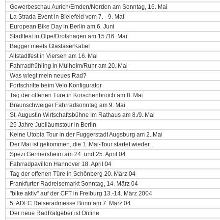
Gewerbeschau Aurich/Emden/Norden am Sonntag, 16. Mai
La Strada Event in Bielefeld vom 7. - 9. Mai
European Bike Day in Berlin am 6. Juni
Stadtfest in Olpe/Drolshagen am 15./16. Mai
Bagger meets GlasfaserKabel
Altstadtfest in Viersen am 16. Mai
Fahrradfrühling in Mülheim/Ruhr am 20. Mai
Was wiegt mein neues Rad?
Fortschritte beim Velo Konfigurator
Tag der offenen Türe in Korschenbroich am 8. Mai
Braunschweiger Fahrradsonntag am 9. Mai
St. Augustin Wirtschaftsbühne im Rathaus am 8./9. Mai
25 Jahre Jubiläumstour in Berlin
Keine Utopia Tour in der Fuggerstadt Augsburg am 2. Mai
Der Mai ist gekommen, die 1. Mai-Tour startet wieder.
Spezi Germersheim am 24. und 25. April 04
Fahrradpavillon Hannover 18. April 04
Tag der offenen Türe in Schönberg 20. März 04
Frankfurter Radreisemarkt Sonntag, 14. März 04
"bike aktiv" auf der CFT in Freiburg 13.-14. März 2004
5. ADFC Reiseradmesse Bonn am 7. März 04
Der neue RadRatgeber ist Online