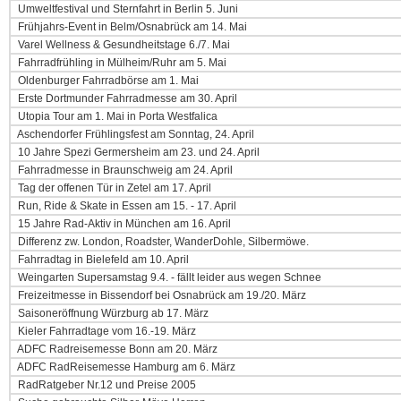
Umweltfestival und Sternfahrt in Berlin 5. Juni
Frühjahrs-Event in Belm/Osnabrück am 14. Mai
Varel Wellness & Gesundheitstage 6./7. Mai
Fahrradfrühling in Mülheim/Ruhr am 5. Mai
Oldenburger Fahrradbörse am 1. Mai
Erste Dortmunder Fahrradmesse am 30. April
Utopia Tour am 1. Mai in Porta Westfalica
Aschendorfer Frühlingsfest am Sonntag, 24. April
10 Jahre Spezi Germersheim am 23. und 24. April
Fahrradmesse in Braunschweig am 24. April
Tag der offenen Tür in Zetel am 17. April
Run, Ride & Skate in Essen am 15. - 17. April
15 Jahre Rad-Aktiv in München am 16. April
Differenz zw. London, Roadster, WanderDohle, Silbermöwe.
Fahrradtag in Bielefeld am 10. April
Weingarten Supersamstag 9.4. - fällt leider aus wegen Schnee
Freizeitmesse in Bissendorf bei Osnabrück am 19./20. März
Saisoneröffnung Würzburg ab 17. März
Kieler Fahrradtage vom 16.-19. März
ADFC Radreisemesse Bonn am 20. März
ADFC RadReisemesse Hamburg am 6. März
RadRatgeber Nr.12 und Preise 2005