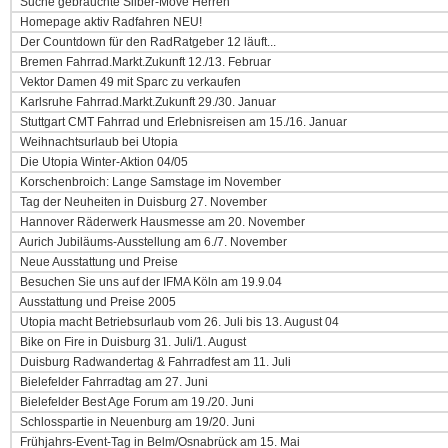
Suche gebrauchte Silber-Möve Herren
Homepage aktiv Radfahren NEU!
Der Countdown für den RadRatgeber 12 läuft...
Bremen Fahrrad.Markt.Zukunft 12./13. Februar
Vektor Damen 49 mit Sparc zu verkaufen
Karlsruhe Fahrrad.Markt.Zukunft 29./30. Januar
Stuttgart CMT Fahrrad und Erlebnisreisen am 15./16. Januar
Weihnachtsurlaub bei Utopia
Die Utopia Winter-Aktion 04/05
Korschenbroich: Lange Samstage im November
Tag der Neuheiten in Duisburg 27. November
Hannover Räderwerk Hausmesse am 20. November
Aurich Jubiläums-Ausstellung am 6./7. November
Neue Ausstattung und Preise
Besuchen Sie uns auf der IFMA Köln am 19.9.04
Ausstattung und Preise 2005
Utopia macht Betriebsurlaub vom 26. Juli bis 13. August 04
Bike on Fire in Duisburg 31. Juli/1. August
Duisburg Radwandertag & Fahrradfest am 11. Juli
Bielefelder Fahrradtag am 27. Juni
Bielefelder Best Age Forum am 19./20. Juni
Schlosspartie in Neuenburg am 19/20. Juni
Frühjahrs-Event-Tag in Belm/Osnabrück am 15. Mai