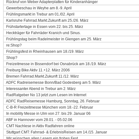
Rückruf von Weber Adapterplatten für Kinderanhänger
Gewerbeschau in Weyhe am 8.-9. April
Frühlingsmarkt in Trebur am 01./02. April
Karlsruhe Fahrrad.Markt.Zukunft am 25./26. März
Frühstartertage in Essen vom 22. bis 25. März
Heckträger für Fahrräder Kranich und Sinus.
Frühlingstag beim Radelmeister in Giengen am 25. März
re:Shop?
Frühlingsfest in Rheinhausen am 18./19. März
Shop?
Freizeitmesse in Bissendorf bei Osnabrück am 18./19. März
Freiburg Bike Aktiv 11.+12. März 2006
Bremen Fahrrad.Markt.Zukunft 11./12. März
ADFC Radreisemesse Bonn/Bad Godesberg am 5. März
Interessanter Abend in Trebur am 2. März
RadRatgeber No 13 jetzt zum Lesen im Internet
ADFC RadReisemesse Hamburg, Sonntag, 26. Februar
C-B-R Freizeitmesse München vom 18.-22. Februar
In mobility Messe in Ulm von 27. bis 29. Januar 06
ABF in Hannover vom 28.01. - 05.02.06
CMT Nachlese in Aktiv Radfahren online
Stuttgart CMT: Fahrrad- & ErlebnisReisen am 14./15. Januar
Wir wünschen allen Lesern ein frohes Fest