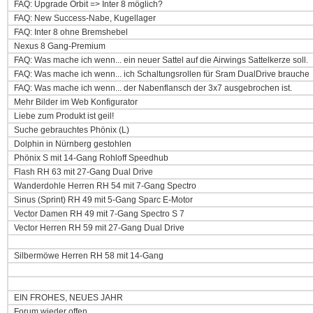
FAQ: Upgrade Orbit => Inter 8 möglich?
FAQ: New Success-Nabe, Kugellager
FAQ: Inter 8 ohne Bremshebel
Nexus 8 Gang-Premium
FAQ: Was mache ich wenn... ein neuer Sattel auf die Airwings Sattelkerze soll.
FAQ: Was mache ich wenn... ich Schaltungsrollen für Sram DualDrive brauche
FAQ: Was mache ich wenn... der Nabenflansch der 3x7 ausgebrochen ist.
Mehr Bilder im Web Konfigurator
Liebe zum Produkt ist geil!
Suche gebrauchtes Phönix (L)
Dolphin in Nürnberg gestohlen
Phönix S mit 14-Gang Rohloff Speedhub
Flash RH 63 mit 27-Gang Dual Drive
Wanderdohle Herren RH 54 mit 7-Gang Spectro
Sinus (Sprint) RH 49 mit 5-Gang Sparc E-Motor
Vector Damen RH 49 mit 7-Gang Spectro S 7
Vector Herren RH 59 mit 27-Gang Dual Drive
Silbermöwe Herren RH 58 mit 14-Gang
EIN FROHES, NEUES JAHR
Forum wieder offen.