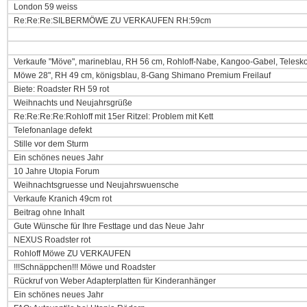
London 59 weiss
Re:Re:Re:SILBERMÖWE ZU VERKAUFEN RH:59cm
Verkaufe "Möve", marineblau, RH 56 cm, Rohloff-Nabe, Kangoo-Gabel, Telesk
Möwe 28", RH 49 cm, königsblau, 8-Gang Shimano Premium Freilauf
Biete: Roadster RH 59 rot
Weihnachts und Neujahrsgrüße
Re:Re:Re:Re:Rohloff mit 15er Ritzel: Problem mit Kett
Telefonanlage defekt
Stille vor dem Sturm
Ein schönes neues Jahr
10 Jahre Utopia Forum
Weihnachtsgruesse und Neujahrswuensche
Verkaufe Kranich 49cm rot
Beitrag ohne Inhalt
Gute Wünsche für Ihre Festtage und das Neue Jahr
NEXUS Roadster rot
Rohloff Möwe ZU VERKAUFEN
!!!Schnäppchen!!! Möwe und Roadster
Rückruf von Weber Adapterplatten für Kinderanhänger
Ein schönes neues Jahr