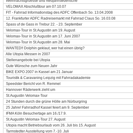
Weihnachtsgruesse und Neujahrswuensche
VELOMAX Abschlußtour am 07.10.07
FIT - Fahrrad Informationstag des ADFC Offenbach So. 13.04.2008
12. Frankfurter ADFC Radreisemarkt mit Fahrrad Claus So. 16.03.08
Spass uf de Gass in Trebur 22. - 23. September
Velomax-Tour in St.Augustin am 19. August
Velomax-Tour in St.Augustin am 17. Juni 2007
Velomax-Tour in St.Augustin am 28. Mai
WANTED!! Dolphin geklaut, wer hat einen übrig?
Alle Utopia Messen in 2007
Stellenangebote bei Utopia
Gute Wünsche zum Neuen Jahr
BIKE EXPO 2007 in Kassel am 21 Januar
Touristik & Caravaning Leipzig mit Fahrradakademie
Speedster Bericht von R. Remmel
Hannover Räderwerk zieht um
St.Augustin Velomax-Tour
24 Stunden durch die grüne Hölle am Nürburgring
25 Jahre! Fahrradhof Kassel feiert am 9. September
IFMA Köln Besuchertage am 16./17.9.
St.Augustin Velomax-Tour 27. August
Utopia macht Betriebsurlaub vom 26. Juli bis 15. August
Tarmstedter Ausstellung vom 7.-10. Juli