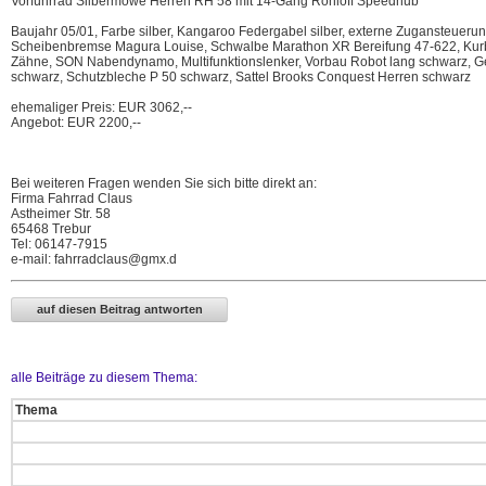
Vorführrad Silbermöwe Herren RH 58 mit 14-Gang Rohloff Speedhub
Baujahr 05/01, Farbe silber, Kangaroo Federgabel silber, externe Zugansteueru
Scheibenbremse Magura Louise, Schwalbe Marathon XR Bereifung 47-622, Kurbe
Zähne, SON Nabendynamo, Multifunktionslenker, Vorbau Robot lang schwarz, Ge
schwarz, Schutzbleche P 50 schwarz, Sattel Brooks Conquest Herren schwarz
ehemaliger Preis: EUR 3062,--
Angebot: EUR 2200,--
Bei weiteren Fragen wenden Sie sich bitte direkt an:
Firma Fahrrad Claus
Astheimer Str. 58
65468 Trebur
Tel: 06147-7915
e-mail: fahrradclaus@gmx.d
alle Beiträge zu diesem Thema:
Thema