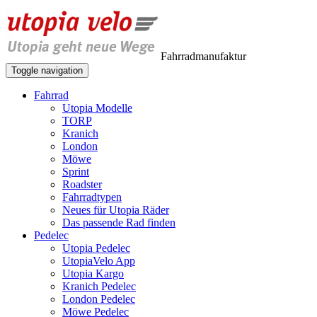
Fahrradmanufaktur
Toggle navigation
Fahrrad
Utopia Modelle
TORP
Kranich
London
Möwe
Sprint
Roadster
Fahrradtypen
Neues für Utopia Räder
Das passende Rad finden
Pedelec
Utopia Pedelec
UtopiaVelo App
Utopia Kargo
Kranich Pedelec
London Pedelec
Möwe Pedelec