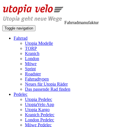
Fahrradmanufaktur
Toggle navigation
Fahrrad
Utopia Modelle
TORP
Kranich
London
Möwe
Sprint
Roadster
Fahrradtypen
Neues für Utopia Räder
Das passende Rad finden
Pedelec
Utopia Pedelec
UtopiaVelo App
Utopia Kargo
Kranich Pedelec
London Pedelec
Möwe Pedelec