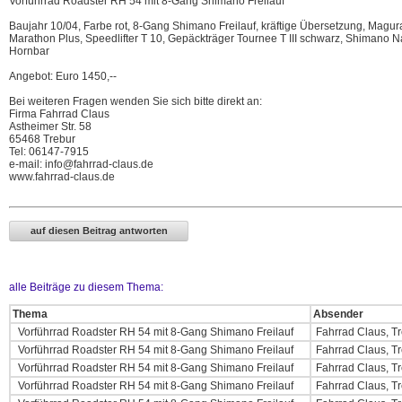
Vorführrad Roadster RH 54 mit 8-Gang Shimano Freilauf
Baujahr 10/04, Farbe rot, 8-Gang Shimano Freilauf, kräftige Übersetzung, Mag
Marathon Plus, Speedlifter T 10, Gepäckträger Tournee T III schwarz, Shiman
Hornbar
Angebot: Euro 1450,--
Bei weiteren Fragen wenden Sie sich bitte direkt an:
Firma Fahrrad Claus
Astheimer Str. 58
65468 Trebur
Tel: 06147-7915
e-mail: info@fahrrad-claus.de
www.fahrrad-claus.de
alle Beiträge zu diesem Thema:
Thema
Absender
Vorführrad Roadster RH 54 mit 8-Gang Shimano Freilauf
Fahrrad Claus, T
Vorführrad Roadster RH 54 mit 8-Gang Shimano Freilauf
Fahrrad Claus, T
Vorführrad Roadster RH 54 mit 8-Gang Shimano Freilauf
Fahrrad Claus, T
Vorführrad Roadster RH 54 mit 8-Gang Shimano Freilauf
Fahrrad Claus, T