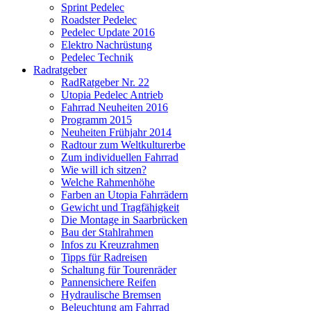
Sprint Pedelec
Roadster Pedelec
Pedelec Update 2016
Elektro Nachrüstung
Pedelec Technik
Radratgeber
RadRatgeber Nr. 22
Utopia Pedelec Antrieb
Fahrrad Neuheiten 2016
Programm 2015
Neuheiten Frühjahr 2014
Radtour zum Weltkulturerbe
Zum individuellen Fahrrad
Wie will ich sitzen?
Welche Rahmenhöhe
Farben an Utopia Fahrrädern
Gewicht und Tragfähigkeit
Die Montage in Saarbrücken
Bau der Stahlrahmen
Infos zu Kreuzrahmen
Tipps für Radreisen
Schaltung für Tourenräder
Pannensichere Reifen
Hydraulische Bremsen
Beleuchtung am Fahrrad