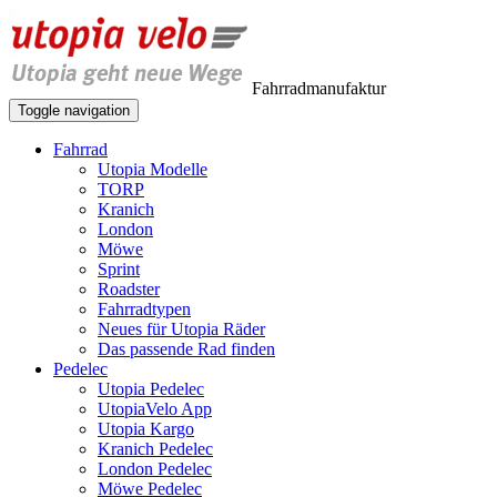
Fahrradmanufaktur
Toggle navigation
Fahrrad
Utopia Modelle
TORP
Kranich
London
Möwe
Sprint
Roadster
Fahrradtypen
Neues für Utopia Räder
Das passende Rad finden
Pedelec
Utopia Pedelec
UtopiaVelo App
Utopia Kargo
Kranich Pedelec
London Pedelec
Möwe Pedelec