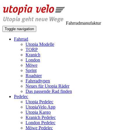
Fahrradmanufaktur
Toggle navigation
Fahrrad
Utopia Modelle
TORP
Kranich
London
Möwe
Sprint
Roadster
Fahrradtypen
Neues für Utopia Räder
Das passende Rad finden
Pedelec
Utopia Pedelec
UtopiaVelo App
Utopia Kargo
Kranich Pedelec
London Pedelec
Möwe Pedelec