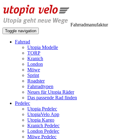
Fahrradmanufaktur
Toggle navigation
Fahrrad
Utopia Modelle
TORP
Kranich
London
Möwe
Sprint
Roadster
Fahrradtypen
Neues für Utopia Räder
Das passende Rad finden
Pedelec
Utopia Pedelec
UtopiaVelo App
Utopia Kargo
Kranich Pedelec
London Pedelec
Möwe Pedelec