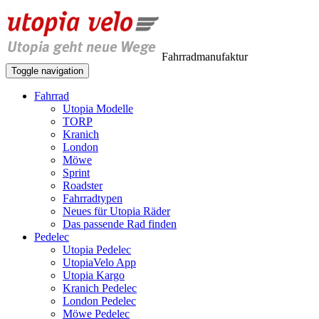
Fahrradmanufaktur
Toggle navigation
Fahrrad
Utopia Modelle
TORP
Kranich
London
Möwe
Sprint
Roadster
Fahrradtypen
Neues für Utopia Räder
Das passende Rad finden
Pedelec
Utopia Pedelec
UtopiaVelo App
Utopia Kargo
Kranich Pedelec
London Pedelec
Möwe Pedelec