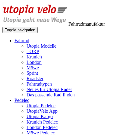
Fahrradmanufaktur
Toggle navigation
Fahrrad
Utopia Modelle
TORP
Kranich
London
Möwe
Sprint
Roadster
Fahrradtypen
Neues für Utopia Räder
Das passende Rad finden
Pedelec
Utopia Pedelec
UtopiaVelo App
Utopia Kargo
Kranich Pedelec
London Pedelec
Möwe Pedelec