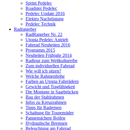
Sprint Pedelec
Roadster Pedelec
Pedelec Update 2016
Elektro Nachrüstung
Pedelec Technik
Radratgeber
RadRatgeber Nr. 22
Utopia Pedelec Antrieb
Fahrrad Neuheiten 2016
Programm 2015
Neuheiten Frühjahr 2014
Radtour zum Weltkulturerbe
Zum individuellen Fahrrad
Wie will ich sitzen?
Welche Rahmenhöhe
Farben an Utopia Fahrrädern
Gewicht und Tragfähigkeit
Die Montage in Saarbrücken
Bau der Stahlrahmen
Infos zu Kreuzrahmen
Tipps für Radreisen
Schaltung für Tourenräder
Pannensichere Reifen
Hydraulische Bremsen
Beleuchtung am Fahrrad