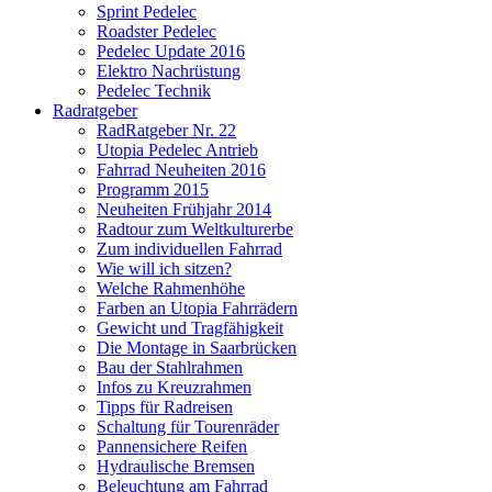
Sprint Pedelec
Roadster Pedelec
Pedelec Update 2016
Elektro Nachrüstung
Pedelec Technik
Radratgeber
RadRatgeber Nr. 22
Utopia Pedelec Antrieb
Fahrrad Neuheiten 2016
Programm 2015
Neuheiten Frühjahr 2014
Radtour zum Weltkulturerbe
Zum individuellen Fahrrad
Wie will ich sitzen?
Welche Rahmenhöhe
Farben an Utopia Fahrrädern
Gewicht und Tragfähigkeit
Die Montage in Saarbrücken
Bau der Stahlrahmen
Infos zu Kreuzrahmen
Tipps für Radreisen
Schaltung für Tourenräder
Pannensichere Reifen
Hydraulische Bremsen
Beleuchtung am Fahrrad