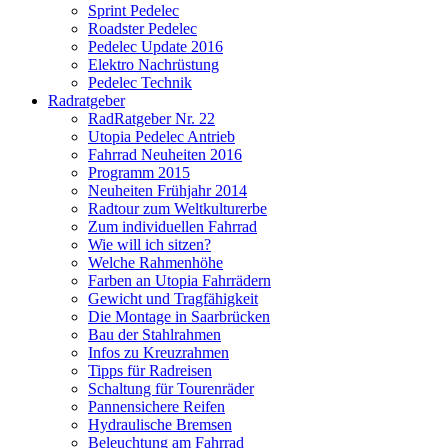
Sprint Pedelec
Roadster Pedelec
Pedelec Update 2016
Elektro Nachrüstung
Pedelec Technik
Radratgeber
RadRatgeber Nr. 22
Utopia Pedelec Antrieb
Fahrrad Neuheiten 2016
Programm 2015
Neuheiten Frühjahr 2014
Radtour zum Weltkulturerbe
Zum individuellen Fahrrad
Wie will ich sitzen?
Welche Rahmenhöhe
Farben an Utopia Fahrrädern
Gewicht und Tragfähigkeit
Die Montage in Saarbrücken
Bau der Stahlrahmen
Infos zu Kreuzrahmen
Tipps für Radreisen
Schaltung für Tourenräder
Pannensichere Reifen
Hydraulische Bremsen
Beleuchtung am Fahrrad