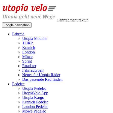
Fahrradmanufaktur
Toggle navigation
Fahrrad
Utopia Modelle
TORP
Kranich
London
Möwe
Sprint
Roadster
Fahrradtypen
Neues für Utopia Räder
Das passende Rad finden
Pedelec
Utopia Pedelec
UtopiaVelo App
Utopia Kargo
Kranich Pedelec
London Pedelec
Möwe Pedelec