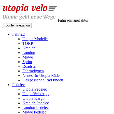
Fahrradmanufaktur
Toggle navigation
Fahrrad
Utopia Modelle
TORP
Kranich
London
Möwe
Sprint
Roadster
Fahrradtypen
Neues für Utopia Räder
Das passende Rad finden
Pedelec
Utopia Pedelec
UtopiaVelo App
Utopia Kargo
Kranich Pedelec
London Pedelec
Möwe Pedelec