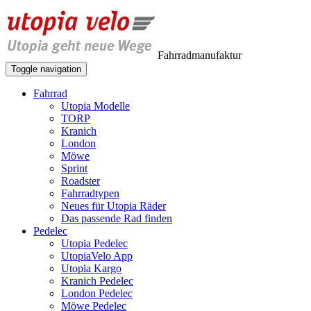
Fahrradmanufaktur
Toggle navigation
Fahrrad
Utopia Modelle
TORP
Kranich
London
Möwe
Sprint
Roadster
Fahrradtypen
Neues für Utopia Räder
Das passende Rad finden
Pedelec
Utopia Pedelec
UtopiaVelo App
Utopia Kargo
Kranich Pedelec
London Pedelec
Möwe Pedelec