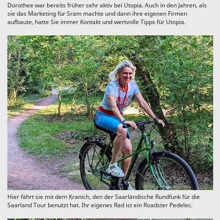
Dorothee war bereits früher sehr aktiv bei Utopia. Auch in den Jahren, als
sie das Marketing für Sram machte und dann ihre eigenen Firmen
aufbaute, hatte Sie immer Kontakt und wertvolle Tipps für Utopia.
Hier fährt sie mit dem Kranich, den der Saarländische Rundfunk für die
Saarland Tour benutzt hat. Ihr eigenes Rad ist ein Roadster Pedelec.