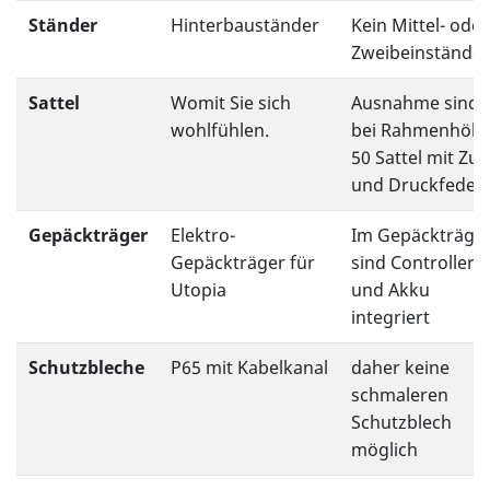
Ständer
Hinterbauständer
Kein Mittel- oder
Zweibeinständer
Sattel
Womit Sie sich
Ausnahme sind
wohlfühlen.
bei Rahmenhöh
50 Sattel mit Zug
und Druckfedern
Gepäckträger
Elektro-
Im Gepäckträge
Gepäckträger für
sind Controller
Utopia
und Akku
integriert
Schutzbleche
P65 mit Kabelkanal
daher keine
schmaleren
Schutzblech
möglich