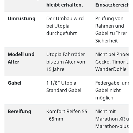
bleibt erhalten.
Einsatzbereich
Umrüstung
Der Umbau wird
Prüfung von
bei Utopia
Rahmen und
durchgeführt
Gabel zu Ihrer
Sicherheit
Modell und
Utopia Fahrräder
Nicht bei Phoeni
Alter
bis zum Alter von
Gecko, Timor un
15 Jahre
WanderDohle
Gabel
1 1/8“ Utopia
Federgabel und 
Standard Gabel.
Gabel nicht
möglich.
Bereifung
Komfort Reifen 55
Nicht mit
- 65mm
Marathon-XR un
Marathon-plus