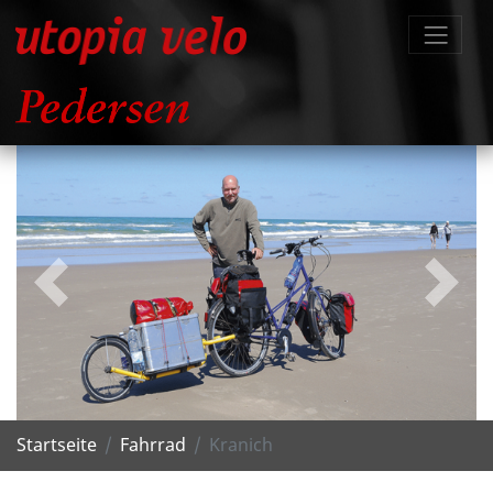
zurück
weite
Startseite
Fahrrad
Kranich