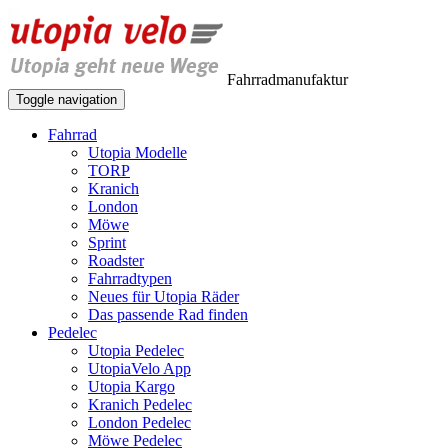
Fahrradmanufaktur
Toggle navigation
Fahrrad
Utopia Modelle
TORP
Kranich
London
Möwe
Sprint
Roadster
Fahrradtypen
Neues für Utopia Räder
Das passende Rad finden
Pedelec
Utopia Pedelec
UtopiaVelo App
Utopia Kargo
Kranich Pedelec
London Pedelec
Möwe Pedelec