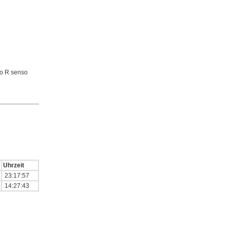
o R senso
Uhrzeit
23:17:57
14:27:43