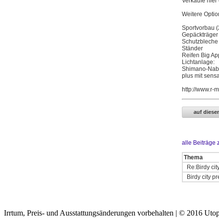
Verkaufe hier
Weitere Optio
Sportvorbau (
Gepäckträger 
Schutzbleche
Ständer
Reifen Big Ap
Lichtanlage:
Shimano-Nabe
plus mit sensa
http://www.r-m
alle Beiträge
Thema
Re:Birdy cit
Birdy city p
Irrtum, Preis- und Ausstattungsänderungen vorbehalten | © 2016 Utop