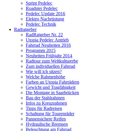
Sprint Pedelec
Roadster Pedelec
Pedelec Update 2016
Elektro Nachrüstung
Pedelec Technik
Radratgeber
RadRatgeber Nr. 22
Utopia Pedelec Antrieb
Fahrrad Neuheiten 2016
Programm 2015
Neuheiten Frühjahr 2014
Radtour zum Weltkulturerbe
Zum individuellen Fahrrad
Wie will ich sitzen?
Welche Rahmenhöhe
Farben an Utopia Fahrrädern
Gewicht und Tragfähigkeit
Die Montage in Saarbrücken
Bau der Stahlrahmen
Infos zu Kreuzrahmen
Tipps für Radreisen
Schaltung für Tourenräder
Pannensichere Reifen
Hydraulische Bremsen
Beleuchtung am Fahrrad