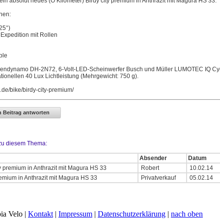
 ein absolut neues (O Kilometer) Birdy city premium in Anthrazit mit Magura HS 33.
nen:
25°)
Expedition mit Rollen
ple
ndynamo DH-2N72, 6-Volt-LED-Scheinwerfer Busch und Müller LUMOTEC IQ Cy
tionellen 40 Lux Lichtleistung (Mehrgewicht: 750 g).
.de/bike/birdy-city-premium/
 zu diesem Thema:
Absender
Datum
y premium in Anthrazit mit Magura HS 33
Robert
10.02.14
remium in Anthrazit mit Magura HS 33
Privatverkauf
05.02.14
ia Velo |
Kontakt
|
Impressum
|
Datenschutzerklärung
|
nach oben