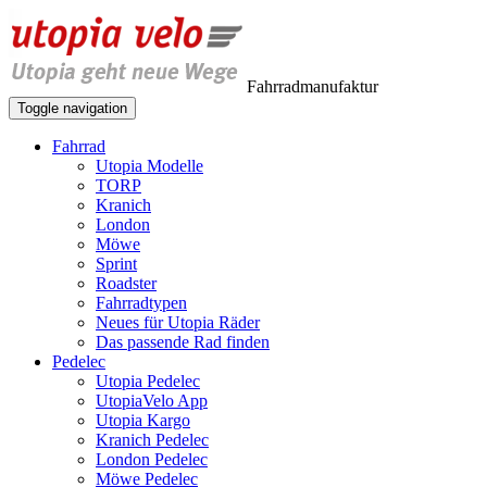
Fahrradmanufaktur
Toggle navigation
Fahrrad
Utopia Modelle
TORP
Kranich
London
Möwe
Sprint
Roadster
Fahrradtypen
Neues für Utopia Räder
Das passende Rad finden
Pedelec
Utopia Pedelec
UtopiaVelo App
Utopia Kargo
Kranich Pedelec
London Pedelec
Möwe Pedelec